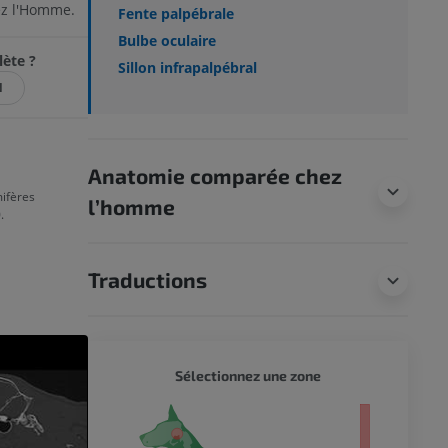
hez l'Homme.
Fente palpébrale
Bulbe oculaire
lète ?
Sillon infrapalpébral
N
Anatomie comparée chez
ifères
l’homme
.
Traductions
CHIEN 
Sélectionnez une zone
entier