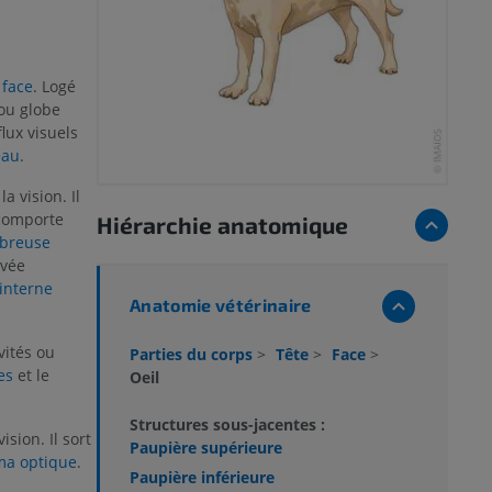
a
face
. Logé
ou globe
flux visuels
eau
.
a vision. Il
 comporte
Hiérarchie anatomique
ibreuse
vée
interne
Anatomie vétérinaire
vités ou
Parties du corps
>
Tête
>
Face
>
es
et le
Oeil
Structures sous-jacentes :
ision. Il sort
Paupière supérieure
ma optique
.
Paupière inférieure