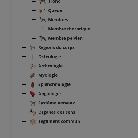
Tronc
Queue
Membres
Membre thoracique
Membre pelvien
Régions du corps
Ostéologie
Arthrologie
Myologie
Splanchnologie
Angiologie
Système nerveux
Organes des sens
BOVIN
Tégument commun
Tête et cou
Bovin - Anatomie générale
Illustrations