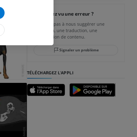
Vous avez vu une erreur ?
N’hésitez pas à nous suggérer une
correction, une traduction, une
amélioration de contenu.
Signaler un problème
TÉLÉCHARGEZ L'APPLI