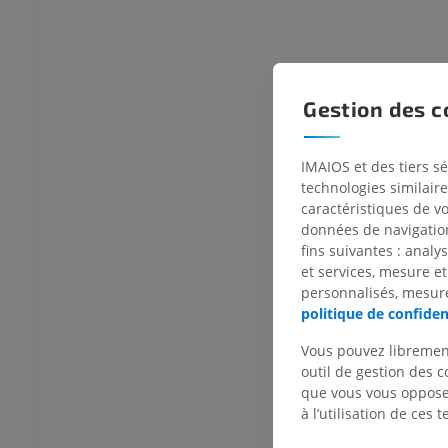
UM
GRATUIT
Thorax
Bovin - Ostéologie
Illustrations
Gestion des c
UM
PREMIUM
Abdomen - Pelvis
IMAIOS et des tiers s
technologies similaire
UM
caractéristiques de v
données de navigation,
fins suivantes : analy
Ostéologie
et services, mesure et
raphies
personnalisés, mesure
UM
politique de confiden
Vous pouvez libremen
Ostéologie
ations
outil de gestion des c
que vous vous opposez
UM
à l’utilisation de ces 