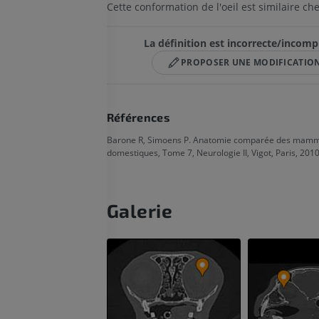
Cette conformation de l'oeil est similaire c
La définition est incorrecte/incomp
PROPOSER UNE MODIFICATIO
Références
Barone R, Simoens P. Anatomie comparée des mamm
domestiques, Tome 7, Neurologie II, Vigot, Paris, 2010
Galerie
CHEVAL
SOURIS
Cheval - Ostéologie
Souris - Corps 
Illustrations
TDM