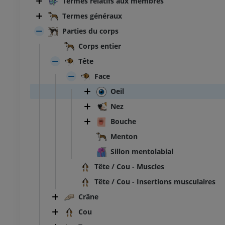
Termes relatifs aux membres
Termes généraux
Parties du corps
Corps entier
Tête
Face
Oeil
Nez
Bouche
Menton
Sillon mentolabial
Tête / Cou - Muscles
Tête / Cou - Insertions musculaires
Crâne
Cou