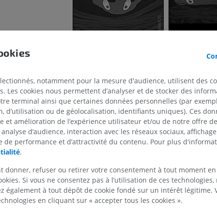
PREMIUM
GRATUIT
Cheval - Ostéologie
Radiographies
ookies
GRATUIT
Con
Cheval - carpe
électionnés, notamment pour la mesure d'audience, utilisent des c
TDM
s. Les cookies nous permettent d’analyser et de stocker des informa
PREMIUM
otre terminal ainsi que certaines données personnelles (par exemple
 d’utilisation ou de géolocalisation, identifiants uniques). Ces don
se et amélioration de l’expérience utilisateur et/ou de notre offre 
Cheval - Myologie
 analyse d’audience, interaction avec les réseaux sociaux, affichag
Illustrations
 de performance et d’attractivité du contenu. Pour plus d'informat
PREMIUM
tialité
.
t donner, refuser ou retirer votre consentement à tout moment en
Cheval - Doigt
IRM
ookies. Si vous ne consentez pas à l’utilisation de ces technologies
 également à tout dépôt de cookie fondé sur un intérêt légitime.
PREMIUM
technologies en cliquant sur « accepter tous les cookies ».
Cheval - Doigt et sabot