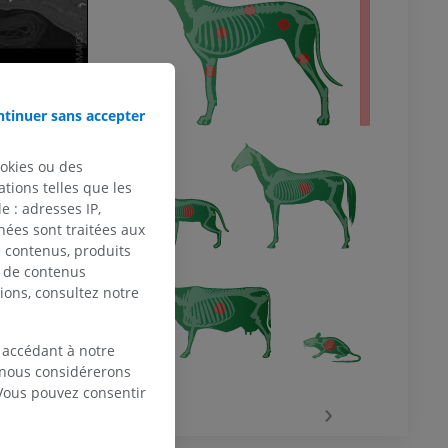
tinuer sans accepter
ookies ou des
tions telles que les
 : adresses IP,
nées sont traitées aux
de contenus, produits
e de contenus
ions, consultez notre
 accédant à notre
, nous considérerons
 Vous pouvez consentir
‹
›