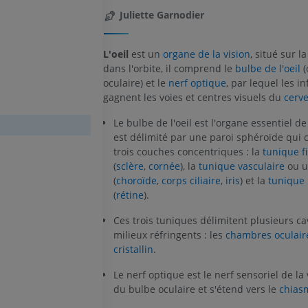
Juliette Garnodier
L'oeil
est un
organe de la vision
, situé sur l
dans l'orbite, il comprend le
bulbe de l'oeil
(
oculaire) et le
nerf optique
, par lequel les in
gagnent les voies et centres visuels du
cerv
Le bulbe de l'oeil est l'organe essentiel de l
est délimité par une paroi sphéroïde qui
trois couches concentriques : la
tunique f
(
sclère
,
cornée
), la
tunique vasculaire
ou u
(
choroïde
,
corps ciliaire
,
iris
) et la
tunique 
(
rétine
).
Ces trois tuniques délimitent plusieurs ca
milieux réfringents : les
chambres oculair
cristallin
.
Le nerf optique est le nerf sensoriel de la v
du bulbe oculaire et s'étend vers le
chias