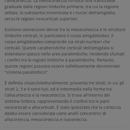
l'allocorteccia. La mesocorteccia fornisce una transizione
graduale dalle regioni limbiche primarie, tra cui la regione
settale, la substantia innominata e i nuclei dell'amigdala,
verso le regioni neocorticali superiori.
Esistono connessioni dense tra la mesocorteccia e le strutture
limbiche centrali, in particolare il corpo amigdaloideo. Il
corpo amigdaloideo comprende sia strati nucleari che
corticali. Queste caratteristiche corticali dell'amigdala si
estendono spesso nelle aree paralimbiche, rendendo sfumati
i confini tra le regioni limbiche e paralimbiche. Pertanto,
queste regioni possono essere collettivamente denominate
"sistema paralimbico".
È definita citoarchitetturalmente: presenta tre strati, in cui gli
strati 2, 3 e 4 sono fusi, ed è intermedia nella forma tra
l'allocorteccia e la neocorteccia. Si trova all'interno del
sistema limbico, rappresentando il confine tra le parti
neocorticali e allocorticali. È stato ipotizzato che la corteccia
debba essere considerata come anelli concentrici di
allocorteccia, mesocorteccia e isocorteccia.