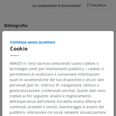
La traduzione è incorretta?
SEGNALA
Bibliografia
This definition incorporates text from the wikipedia website - Wikipedia:
The free encyclopedia. (2004, July 22). FL: Wikimedia Foundation, Inc.
Continua senza accettare
Retrieved August 10, 2004, from http://www.wikipedia.org
Cookie
IMAIOS e i terzi da esso selezionati usano cookies o
Gerarchia anatomica
tecnologie simili per monitorareil pubblico. I cookies ci
permettono di analizzare e conservare informazioni
quali le caratteristiche del tuo dispositivo e alcuni dati
Anatomia umana 2
personali (per es. indirizzi IP, navigazione, utilizzo o
geolocalizzazione, credenziali uniche). Questi dati sono
Corpo umano
>
Sistemi integrativi
>
trattati ai fini seguenti: analisi e miglioramento
Sistema nervoso
>
Sistema nervoso centrale
>
dell'esperienza dell'utente e/o della nostra offerta di
Encefalo
>
Cervello
>
Telencefalo
>
Pallio
>
contenuti, prodotti e servizi, monitoraggio e analisi del
Corteccia cerebrale
>
Neocorteccia
>
Mesocorteccia
pubblico, interazione coi social network, visualizzazione