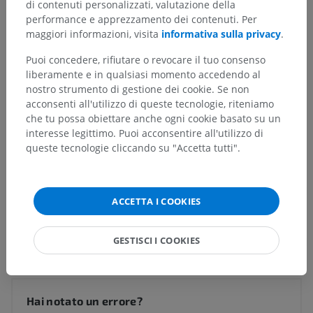
di contenuti personalizzati, valutazione della
Strutture sottostanti:
Non sono presenti strutture
performance e apprezzamento dei contenuti. Per
soggiacenti per questa parte anatomica
maggiori informazioni, visita
informativa sulla privacy
.
Puoi concedere, rifiutare o revocare il tuo consenso
liberamente e in qualsiasi momento accedendo al
Anatomia umana 1
nostro strumento di gestione dei cookie. Se non
acconsenti all'utilizzo di queste tecnologie, riteniamo
che tu possa obiettare anche ogni cookie basato su un
Neuroanatomia umana
interesse legittimo. Puoi acconsentire all'utilizzo di
queste tecnologie cliccando su "Accetta tutti".
Anatomia comparata negli animali
ACCETTA I COOKIES
Traduzioni
GESTISCI I COOKIES
Hai notato un errore?