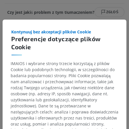
Czy jest jakiś problem z tym tłumaczeniem?
ZGŁOŚ
Kontynuuj bez akceptacji plików Cookie
Odnośniki
Preferencje dotyczące plików
This definition incorporates text from the wikipedia website - Wikipedia:
Cookie
The free encyclopedia. (2004, July 22). FL: Wikimedia Foundation, Inc.
Retrieved August 10, 2004, from http://www.wikipedia.org
IMAIOS i wybrane strony trzecie korzystają z plików
Cookie lub podobnych technologii, w szczególności do
badania popularności strony. Pliki Cookie pozwalają
Hierarchia anatomiczna
nam analizować i przechowywać informacje, takie jak
rodzaj Twojego urządzenia, jak również niektóre dane
osobowe (np. adresy IP, sposób nawigacji, dane nt.
użytkowania lub geolokalizacji, identyfikatory
Anatomia człowieka 2
jednostkowe). Dane te są przetwarzane w
Ciało ludzkie
>
Układy integrujące
>
następujących celach: analiza i poprawa doświadczenia
Układ nerwowy
>
Centralny system nerwowy
>
użytkownika i oferowanych przez nas treści, produktów
Mózg
>
Mózg
>
Kresomózgowie
>
Kora mózgowa
>
oraz usług, pomiar i analiza popularności strony,