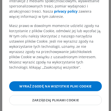
Kora mózgowa
>
Kora nowa
>
Kora pośrednia
interakcje z mediami społecznościowymi, wyświetlanie
spersonalizowanych treści, pomiar wydajności i
Powiązane struktury:
Nie istnieją struktury powiązane
atrakcyjności treści. Nasza
privacy policy
zawiera
z tą częścią ciała
więcej informacji w tym zakresie.
Masz prawo w dowolnym momencie udzielić zgody na
korzystanie z plików Cookie, odmówić jej lub wycofać ją.
Anatomia człowieka 1
W tym celu należy skorzystać z naszego narzędzia
ustawień plików Cookie. Jeśli nie wyrazisz zgody na
wykorzystanie tych technologii, uznamy, że nie
Neuroanatomia człowieka
wyrażasz zgody na przechowywanie jakichkolwiek
plików Cookie w związku z uzasadnionym interesem.
Możesz wyrazić zgodę na wykorzystanie tych
technologii, klikając „Zaakceptuj wszystkie”.
Porównawcza anatomia zwierząt
WYRAŹ ZGODĘ NA WSZYSTKIE PLIKI COOKIE
Tłumaczenia
ZARZĄDZAJ PLIKAMI COOKIE