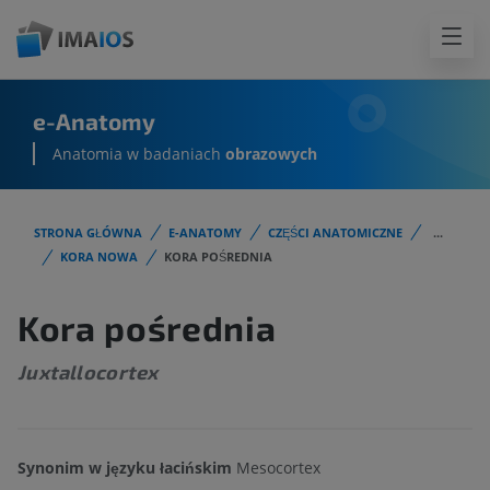
e-Anatomy
Anatomia w badaniach
obrazowych
STRONA GŁÓWNA
E-ANATOMY
CZĘŚCI ANATOMICZNE
...
KORA NOWA
KORA POŚREDNIA
Kora pośrednia
Juxtallocortex
Synonim w języku łacińskim
Mesocortex