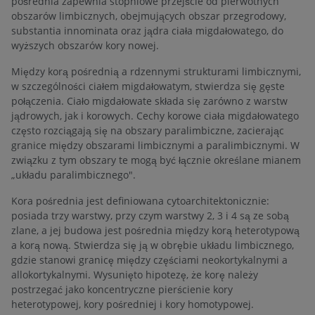
pośrednia zapewnia stopniowe przejście od pierwotnych
obszarów limbicznych, obejmujących obszar przegrodowy,
substantia innominata oraz jądra ciała migdałowatego, do
wyższych obszarów kory nowej.
Między korą pośrednią a rdzennymi strukturami limbicznymi,
w szczególności ciałem migdałowatym, stwierdza się gęste
połączenia. Ciało migdałowate składa się zarówno z warstw
jądrowych, jak i korowych. Cechy korowe ciała migdałowatego
często rozciągają się na obszary paralimbiczne, zacierając
granice między obszarami limbicznymi a paralimbicznymi. W
związku z tym obszary te mogą być łącznie określane mianem
„układu paralimbicznego".
Kora pośrednia jest definiowana cytoarchitektonicznie:
posiada trzy warstwy, przy czym warstwy 2, 3 i 4 są ze sobą
zlane, a jej budowa jest pośrednia między korą heterotypową
a korą nową. Stwierdza się ją w obrębie układu limbicznego,
gdzie stanowi granicę między częściami neokortykalnymi a
allokortykalnymi. Wysunięto hipotezę, że korę należy
postrzegać jako koncentryczne pierścienie kory
heterotypowej, kory pośredniej i kory homotypowej.