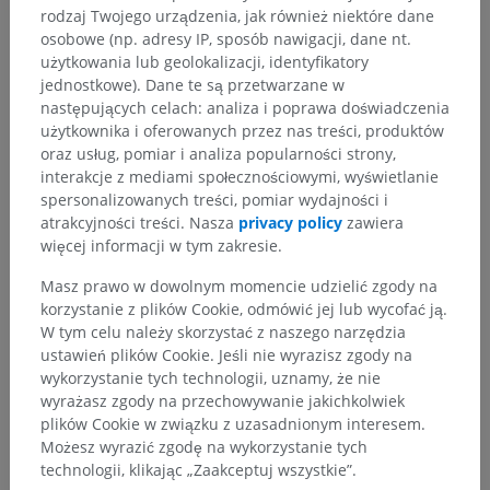
rodzaj Twojego urządzenia, jak również niektóre dane
osobowe (np. adresy IP, sposób nawigacji, dane nt.
użytkowania lub geolokalizacji, identyfikatory
Anatomia człowieka 1
jednostkowe). Dane te są przetwarzane w
następujących celach: analiza i poprawa doświadczenia
użytkownika i oferowanych przez nas treści, produktów
oraz usług, pomiar i analiza popularności strony,
Porównawcza anatomia zwierząt
interakcje z mediami społecznościowymi, wyświetlanie
spersonalizowanych treści, pomiar wydajności i
atrakcyjności treści. Nasza
privacy policy
zawiera
Tłumaczenia
więcej informacji w tym zakresie.
Masz prawo w dowolnym momencie udzielić zgody na
korzystanie z plików Cookie, odmówić jej lub wycofać ją.
W tym celu należy skorzystać z naszego narzędzia
Zauważyłeś błąd?
ustawień plików Cookie. Jeśli nie wyrazisz zgody na
wykorzystanie tych technologii, uznamy, że nie
Zachęcamy do przesyłania sugestii poprawek,
wyrażasz zgody na przechowywanie jakichkolwiek
tłumaczeń lub innych treści, które przełożą się na
plików Cookie w związku z uzasadnionym interesem.
lepszą jakość materiałów.
Możesz wyrazić zgodę na wykorzystanie tych
technologii, klikając „Zaakceptuj wszystkie”.
Zgłoś problem