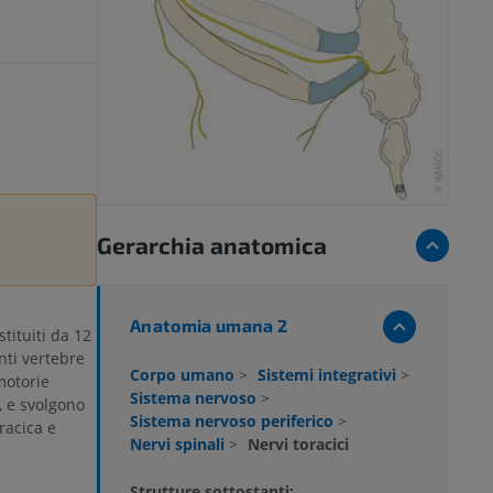
Gerarchia anatomica
Anatomia umana 2
stituiti da 12
nti vertebre
Corpo umano
>
Sistemi integrativi
>
motorie
Sistema nervoso
>
, e svolgono
Sistema nervoso periferico
>
racica e
Nervi spinali
>
Nervi toracici
Strutture sottostanti: