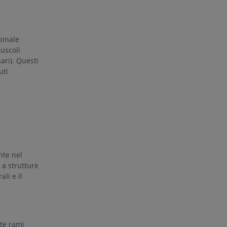
pinale
a della gamba
muscoli
ari). Questi
uti
l’arto
te nel
 a strutture
ali e il
te rami