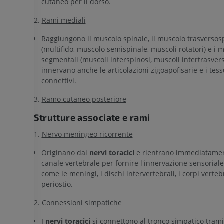
cutaneo per il dorso.
fotografie
TC
PREMIUM
PREMIUM
2.
Rami mediali
Raggiungono il muscolo spinale, il muscolo trasversos
Arterie ed oss
(multifido, muscolo semispinale, muscoli rotatori) e i 
TC
segmentali (muscoli interspinosi, muscoli intertrasvers
GRATUITO
innervano anche le articolazioni zigoapofisarie e i tess
connettivi.
Angiografia del
3.
Ramo cutaneo posteriore
inferiore (DSA)
Angiografia
Strutture associate e rami
GRATUITO
1.
Nervo meningeo ricorrente
Originano dai
nervi toracici
e rientrano immediatamen
canale vertebrale per fornire l'innervazione sensoriale
come le meningi, i dischi intervertebrali, i corpi vertebr
periostio.
2.
Connessioni simpatiche
I
nervi toracici
si connettono al tronco simpatico trami