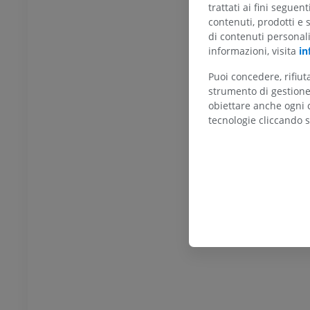
trattati ai fini seguen
contenuti, prodotti e 
feriore
Arto inferiore
di contenuti personal
azioni
Illustrazioni
informazioni, visita
in
UM
PREMIUM
Puoi concedere, rifiu
strumento di gestione 
TC di caviglia e piede
obiettare anche ogni c
TC
tecnologie cliccando s
PREMIUM