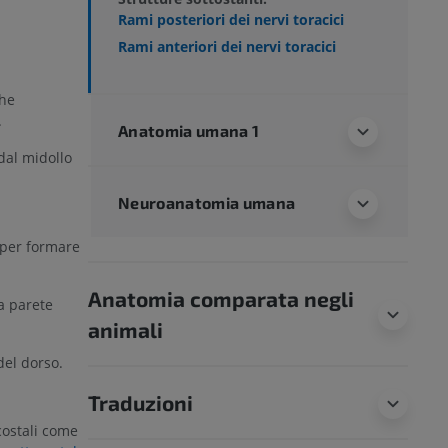
Rami posteriori dei nervi toracici
Rami anteriori dei nervi toracici
che
.
Anatomia umana 1
 dal midollo
Neuroanatomia umana
o per formare
Anatomia comparata negli
la parete
animali
del dorso.
Traduzioni
costali come