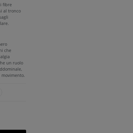
 fibre
i al tronco
sagli
lare.
mero
ni che
algia
che un ruolo
addominale,
el movimento.