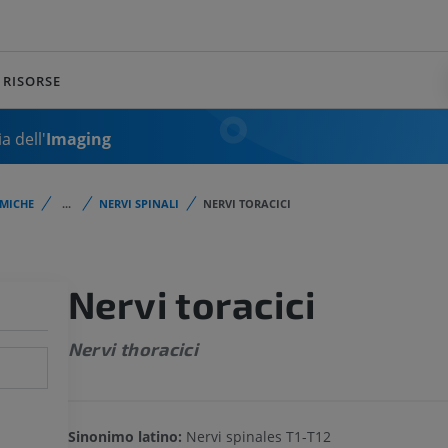
RISORSE
a dell'
Imaging
MICHE
...
NERVI SPINALI
NERVI TORACICI
Nervi toracici
Nervi thoracici
Sinonimo latino:
Nervi spinales T1-T12