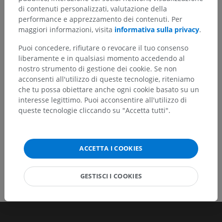
Hai notato un errore?
di contenuti personalizzati, valutazione della
performance e apprezzamento dei contenuti. Per
Non esitare a suggerire una correzione, traduzione o
maggiori informazioni, visita
informativa sulla privacy
.
un miglioramento dei contenuti.
Puoi concedere, rifiutare o revocare il tuo consenso
Segnala un problema
liberamente e in qualsiasi momento accedendo al
nostro strumento di gestione dei cookie. Se non
acconsenti all'utilizzo di queste tecnologie, riteniamo
SCARICA L'APP
che tu possa obiettare anche ogni cookie basato su un
interesse legittimo. Puoi acconsentire all'utilizzo di
queste tecnologie cliccando su "Accetta tutti".
ACCETTA I COOKIES
GESTISCI I COOKIES