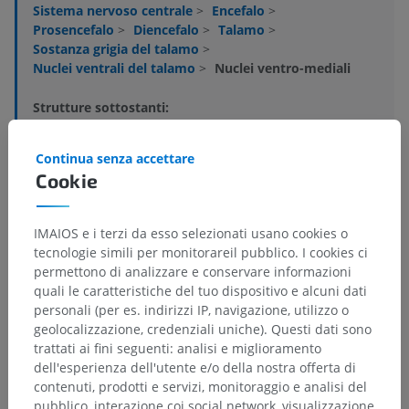
Sistema nervoso centrale
>
Encefalo
>
Prosencefalo
>
Diencefalo
>
Talamo
>
Sostanza grigia del talamo
>
Nuclei ventrali del talamo
>
Nuclei ventro-mediali
Strutture sottostanti:
Nucleo basale ventro-mediale
Nucleo principale ventro-mediale
Continua senza accettare
Nucleo submediale
Cookie
IMAIOS e i terzi da esso selezionati usano cookies o
Neuroanatomia umana
tecnologie simili per monitorareil pubblico. I cookies ci
permettono di analizzare e conservare informazioni
quali le caratteristiche del tuo dispositivo e alcuni dati
personali (per es. indirizzi IP, navigazione, utilizzo o
Traduzioni
geolocalizzazione, credenziali uniche). Questi dati sono
trattati ai fini seguenti: analisi e miglioramento
dell'esperienza dell'utente e/o della nostra offerta di
contenuti, prodotti e servizi, monitoraggio e analisi del
pubblico, interazione coi social network, visualizzazione