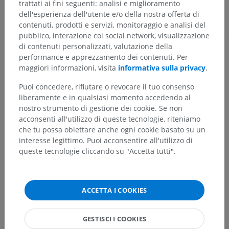
trattati ai fini seguenti: analisi e miglioramento
dell'esperienza dell'utente e/o della nostra offerta di
contenuti, prodotti e servizi, monitoraggio e analisi del
Traduzioni
pubblico, interazione coi social network, visualizzazione
di contenuti personalizzati, valutazione della
performance e apprezzamento dei contenuti. Per
maggiori informazioni, visita
informativa sulla privacy
.
Hai notato un errore?
Puoi concedere, rifiutare o revocare il tuo consenso
Non esitare a suggerire una correzione, traduzione o
liberamente e in qualsiasi momento accedendo al
un miglioramento dei contenuti.
nostro strumento di gestione dei cookie. Se non
acconsenti all'utilizzo di queste tecnologie, riteniamo
Segnala un problema
che tu possa obiettare anche ogni cookie basato su un
interesse legittimo. Puoi acconsentire all'utilizzo di
queste tecnologie cliccando su "Accetta tutti".
SCARICA L'APP
ACCETTA I COOKIES
GESTISCI I COOKIES