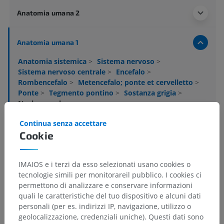
Anatomia umana 2
Anatomia umana 1
Anatomia sistemica
>
Sistema nervoso
>
Sistema nervoso centrale
>
Encefalo
>
Rombencefalo
>
Metencefalo; ponte et cervelletto
>
Ponte
>
Tegmento pontino
>
Sostanza grigia
>
Nucleo ceruleo
Continua senza accettare
Strutture sottostanti:
Non sono presenti strutture
Cookie
soggiacenti per questa parte anatomica
IMAIOS e i terzi da esso selezionati usano cookies o
Neuroanatomia umana
tecnologie simili per monitorareil pubblico. I cookies ci
permettono di analizzare e conservare informazioni
quali le caratteristiche del tuo dispositivo e alcuni dati
personali (per es. indirizzi IP, navigazione, utilizzo o
Anatomia comparata negli animali
geolocalizzazione, credenziali uniche). Questi dati sono