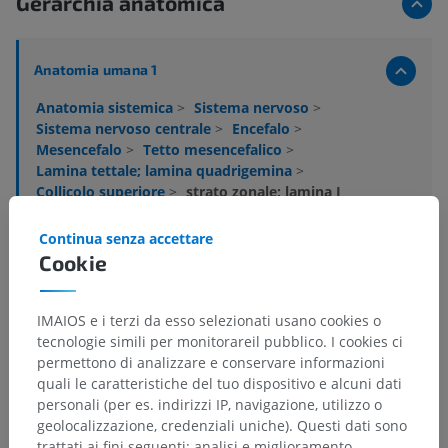
Gerarchia anatomica
Anatomia umana 1
Anatomia sistemica
>
Sistema nervoso
>
Sistema nervoso centrale
>
Encefalo
>
Mesencefalo
>
Tetto mesencefalico
>
Lamina tettale; lamina quadrigemina
>
Collicolo superiore
>
strato zonale; lamina I
Strutture sottostanti:
Non sono presenti strutture
Continua senza accettare
soggiacenti per questa parte anatomica
Cookie
IMAIOS e i terzi da esso selezionati usano cookies o
Neuroanatomia umana
tecnologie simili per monitorareil pubblico. I cookies ci
permettono di analizzare e conservare informazioni
quali le caratteristiche del tuo dispositivo e alcuni dati
personali (per es. indirizzi IP, navigazione, utilizzo o
Anatomia comparata negli animali
geolocalizzazione, credenziali uniche). Questi dati sono
trattati ai fini seguenti: analisi e miglioramento