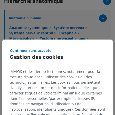
Hiérarchie anatomique
Anatomie humaine 1
Anatomie systémique
>
Système nerveux
>
Système nerveux central
>
Encéphale
>
Mésencéphale
>
Tectum mésencéphalique
>
Lame tectale; Lame quadrijumelle
>
Collicule supérieur
>
Couche zonale; lame I
Continuer sans accepter
Gestion des cookies
Structures sous-jacentes :
Il n'y a aucune structure
sous-jacente
IMAIOS et des tiers sélectionnés, notamment pour la
mesure d'audience, utilisent des cookies ou des
technologies similaires. Les cookies nous permettent
Neuroanatomie humaine
d’analyser et de stocker des informations telles que les
caractéristiques de votre terminal ainsi que certaines
données personnelles (par exemple : adresses IP,
données de navigation, d’utilisation ou de
Anatomie comparée chez l’animal
géolocalisation, identifiants uniques). Ces données sont
traitées aux fins suivantes : analyse et amélioration de