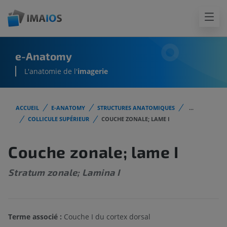
e-Anatomy
L'anatomie de l'
imagerie
ACCUEIL
E-ANATOMY
STRUCTURES ANATOMIQUES
...
COLLICULE SUPÉRIEUR
COUCHE ZONALE; LAME I
Couche zonale; lame I
Stratum zonale; Lamina I
Terme associé :
Couche I du cortex dorsal