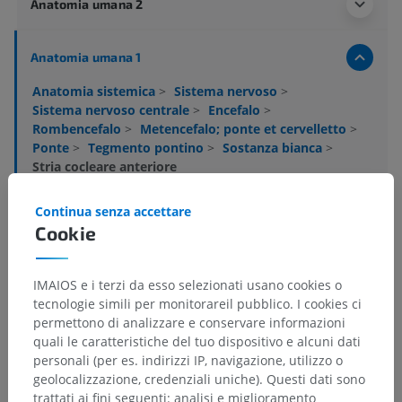
Anatomia umana 2
Anatomia umana 1
Anatomia sistemica
>
Sistema nervoso
>
Sistema nervoso centrale
>
Encefalo
>
Rombencefalo
>
Metencefalo; ponte et cervelletto
>
Ponte
>
Tegmento pontino
>
Sostanza bianca
>
Stria cocleare anteriore
Strutture sottostanti:
Non sono presenti strutture
Continua senza accettare
soggiacenti per questa parte anatomica
Cookie
IMAIOS e i terzi da esso selezionati usano cookies o
Neuroanatomia umana
tecnologie simili per monitorareil pubblico. I cookies ci
permettono di analizzare e conservare informazioni
quali le caratteristiche del tuo dispositivo e alcuni dati
personali (per es. indirizzi IP, navigazione, utilizzo o
Anatomia comparata negli animali
geolocalizzazione, credenziali uniche). Questi dati sono
trattati ai fini seguenti: analisi e miglioramento