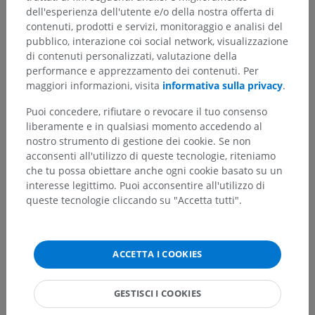
dell'esperienza dell'utente e/o della nostra offerta di
Traduzioni
contenuti, prodotti e servizi, monitoraggio e analisi del
pubblico, interazione coi social network, visualizzazione
di contenuti personalizzati, valutazione della
performance e apprezzamento dei contenuti. Per
maggiori informazioni, visita
informativa sulla privacy
.
Hai notato un errore?
Puoi concedere, rifiutare o revocare il tuo consenso
Non esitare a suggerire una correzione, traduzione o
liberamente e in qualsiasi momento accedendo al
un miglioramento dei contenuti.
nostro strumento di gestione dei cookie. Se non
acconsenti all'utilizzo di queste tecnologie, riteniamo
Segnala un problema
che tu possa obiettare anche ogni cookie basato su un
interesse legittimo. Puoi acconsentire all'utilizzo di
queste tecnologie cliccando su "Accetta tutti".
SCARICA L'APP
ACCETTA I COOKIES
GESTISCI I COOKIES