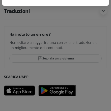
Traduzioni
Hai notato un errore?
Non esitare a suggerire una correzione, traduzione o
un miglioramento dei contenuti.
Segnala un problema
SCARICA L'APP