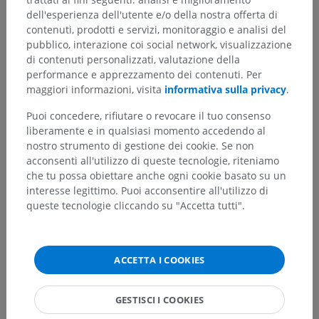
dell'esperienza dell'utente e/o della nostra offerta di
Corpo umano
>
Sistemi integrativi
>
contenuti, prodotti e servizi, monitoraggio e analisi del
Sistema nervoso
>
Sistema nervoso centrale
>
pubblico, interazione coi social network, visualizzazione
Midollo spinale
>
di contenuti personalizzati, valutazione della
Strutture centrali del midollo spinale
performance e apprezzamento dei contenuti. Per
maggiori informazioni, visita
informativa sulla privacy
.
Strutture sottostanti:
Area spinale X
Puoi concedere, rifiutare o revocare il tuo consenso
liberamente e in qualsiasi momento accedendo al
Commessura bianca anteriore
nostro strumento di gestione dei cookie. Se non
Commissura bianca posteriore
acconsenti all'utilizzo di queste tecnologie, riteniamo
Canale centrale
che tu possa obiettare anche ogni cookie basato su un
Ventricolo terminale
interesse legittimo. Puoi acconsentire all'utilizzo di
queste tecnologie cliccando su "Accetta tutti".
Anatomia umana 1
ACCETTA I COOKIES
Neuroanatomia umana
GESTISCI I COOKIES