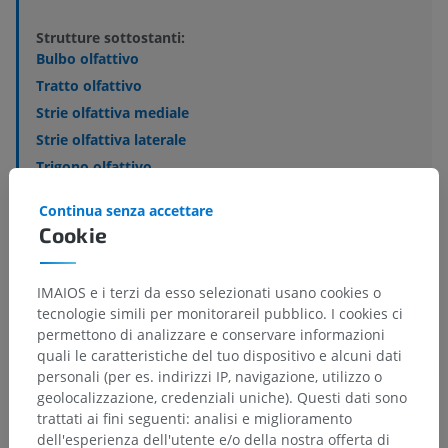
Strutture sottostanti:
Bulbo olfattivo
Tratto olfattivo
Strie olfattiva mediale
Strie olfattiva laterale
Trigono olfattivo
Nucleo olfattorio anteriore
Continua senza accettare
Cookie
Neuroanatomia umana
IMAIOS e i terzi da esso selezionati usano cookies o
tecnologie simili per monitorareil pubblico. I cookies ci
permettono di analizzare e conservare informazioni
quali le caratteristiche del tuo dispositivo e alcuni dati
Anatomia comparata negli animali
personali (per es. indirizzi IP, navigazione, utilizzo o
geolocalizzazione, credenziali uniche). Questi dati sono
trattati ai fini seguenti: analisi e miglioramento
Traduzioni
dell'esperienza dell'utente e/o della nostra offerta di