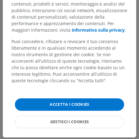
contenuti, prodotti e servizi, monitoraggio e analisi del
pubblico, interazione coi social network, visualizzazione
di contenuti personalizzati, valutazione della
performance e apprezzamento dei contenuti. Per
Hai notato un errore?
maggiori informazioni, visita
informativa sulla privacy
.
Non esitare a suggerire una correzione, traduzione o
Puoi concedere, rifiutare o revocare il tuo consenso
un miglioramento dei contenuti.
liberamente e in qualsiasi momento accedendo al
nostro strumento di gestione dei cookie. Se non
Segnala un problema
acconsenti all'utilizzo di queste tecnologie, riteniamo
che tu possa obiettare anche ogni cookie basato su un
interesse legittimo. Puoi acconsentire all'utilizzo di
SCARICA L'APP
queste tecnologie cliccando su "Accetta tutti".
ACCETTA I COOKIES
GESTISCI I COOKIES