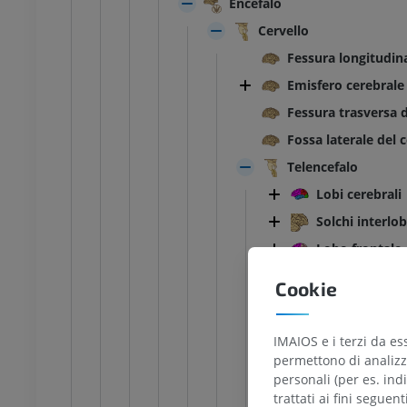
Encefalo
Cervello
Fessura longitudina
Emisfero cerebrale
Fessura trasversa d
Fossa laterale del c
Telencefalo
Lobi cerebrali
Solchi interlob
Lobo frontale
Lobulo parace
Cookie
Lobo parietale
Lobo occipital
IMAIOS e i terzi da es
Lobo tempora
permettono di analizza
personali (per es. indi
Insula
trattati ai fini seguen