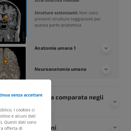
Strie olfattiva mediale
Strutture sottostanti:
Non sono
presenti strutture soggiacenti per
questa parte anatomica
Anatomia umana 1
Neuroanatomia umana
inua senza accettare
Anatomia comparata negli
animali
blico. I cookies ci
itivo e alcuni dati
e). Questi dati sono
Traduzioni
ra offerta di