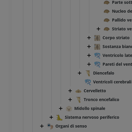
rafie
Radiografie
Parte sot
ITO
GRATUITO
Nucleo de
Pallido ve
feriore
Arto inferiore
azioni
Illustrazioni
Striato ve
UM
PREMIUM
Corpo striato
Sostanza bianc
TC di caviglia e piede
Ventricolo lat
TC
PREMIUM
Pareti del vent
Diencefalo
Ventricoli cerebrali
Cervelletto
Tronco encefalico
Midollo spinale
Sistema nervoso periferico
Organi di senso