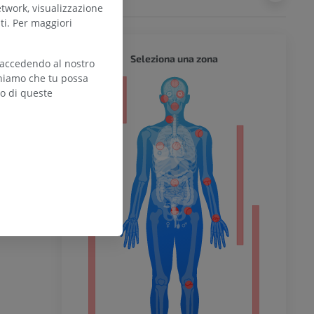
etwork, visualizzazione
ti. Per maggiori
CORPO 
Seleziona una zona
 accedendo al nostro
teniamo che tu possa
zo di queste
l’arto
inferiore