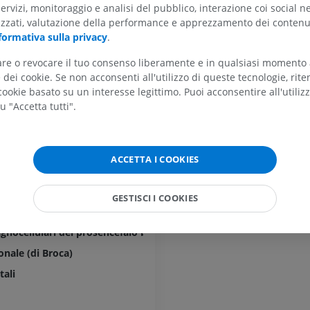
servizi, monitoraggio e analisi del pubblico, interazione coi social n
izzati, valutazione della performance e apprezzamento dei contenu
formativa sulla privacy
.
el telencefalo
ARTO SUPERIORE
ARTO INFERIORE
tare o revocare il tuo consenso liberamente e in qualsiasi momento
olfattive
dei cookie. Se non acconsenti all'utilizzo di queste tecnologie, ri
 olfattivo
RMN dell'arto superiore
Arto inferiore
ookie basato su un interesse legittimo. Puoi acconsentire all'utiliz
RM
Illustrazioni
u "Accetta tutti".
o olfattivo
PREMIUM
PREMIUM
 olfattiva mediale
 olfattiva laterale
RMN della spalla
Radiografia del
ACCETTA I COOKIES
RM
inferiore
no olfattivo
Radiografie
PREMIUM
o olfattorio anteriore
GESTISCI I COOKIES
GRATUITO
perforata anteriore
RMN del polso
gnocellulari del prosencefalo basale
RM
RMN dell’arto 
RM
PREMIUM
onale (di Broca)
PREMIUM
tali
RMN del gomito
RM
RMN dell'anca