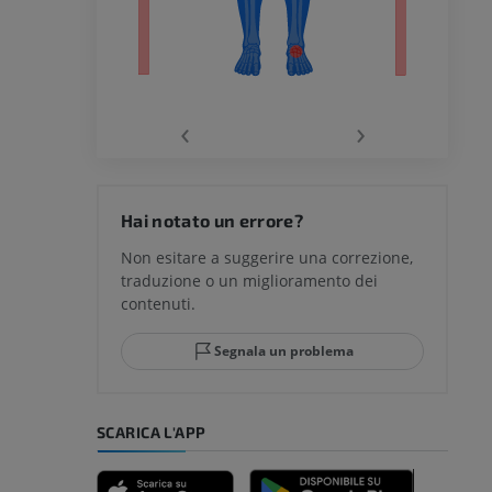
chio
‹
›
del ginocchio
Hai notato un errore?
Non esitare a suggerire una correzione,
traduzione o un miglioramento dei
glia e del
contenuti.
Segnala un problema
mpiede
SCARICA L'APP