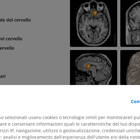
le del cervello
el cervello
ervello
ari
ntrale
Cont
e
so selezionati usano cookies o tecnologie simili per monitorareil pub
le
re e conservare informazioni quali le caratteristiche del tuo dispos
rizzi IP, navigazione, utilizzo o geolocalizzazione, credenziali unich
ti: analisi e miglioramento dell'esperienza dell'utente e/o della nost