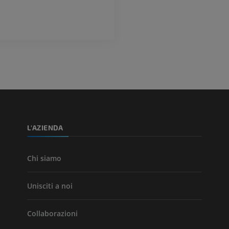
Visible Human Project
CTA dell’arto i
fotografie
TC
PREMIUM
PREMIUM
Arterie ed oss
TC
GRATUITO
Angiografia del
inferiore (DSA)
L'AZIENDA
Angiografia
GRATUITO
Chi siamo
Unisciti a noi
Collaborazioni