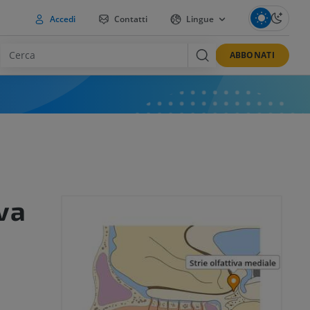
Accedi
Contatti
Lingue
ABBONATI
iva