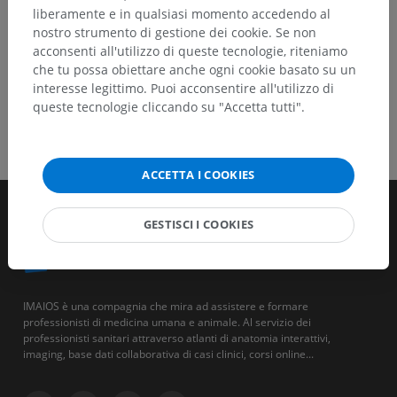
liberamente e in qualsiasi momento accedendo al
nostro strumento di gestione dei cookie. Se non
acconsenti all'utilizzo di queste tecnologie, riteniamo
che tu possa obiettare anche ogni cookie basato su un
interesse legittimo. Puoi acconsentire all'utilizzo di
queste tecnologie cliccando su "Accetta tutti".
ACCETTA I COOKIES
GESTISCI I COOKIES
IMAIOS è una compagnia che mira ad assistere e formare
professionisti di medicina umana e animale. Al servizio dei
professionisti sanitari attraverso atlanti di anatomia interattivi,
imaging, base dati collaborativa di casi clinici, corsi online...