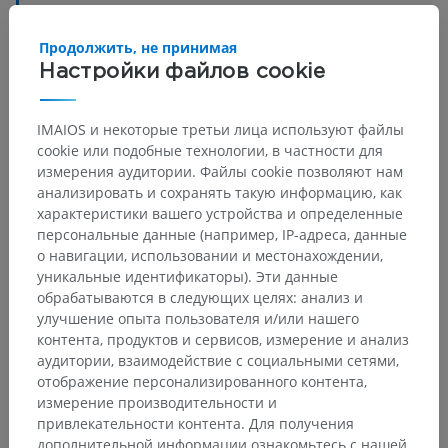
Основные структуры:
Нет анатомических терминов,
относящихся к этой части тела
Продолжить, не принимая
Настройки файлов cookie
Ветеринарная гистология
IMAIOS и некоторые третьи лица используют файлы
cookie или подобные технологии, в частности для
измерения аудитории. Файлы cookie позволяют нам
анализировать и сохранять такую информацию, как
Переводы
характеристики вашего устройства и определенные
персональные данные (например, IP-адреса, данные
о навигации, использовании и местонахождении,
уникальные идентификаторы). Эти данные
Заметили ошибку?
обрабатываются в следующих целях: анализ и
улучшение опыта пользователя и/или нашего
Не стесняйтесь предложить поправку, свою версию
контента, продуктов и сервисов, измерение и анализ
перевода или решение по улучшению контента.
аудитории, взаимодействие с социальными сетями,
отображение персонализированного контента,
Сообщить об ошибке
измерение производительности и
привлекательности контента. Для получения
дополнительной информации ознакомьтесь с нашей