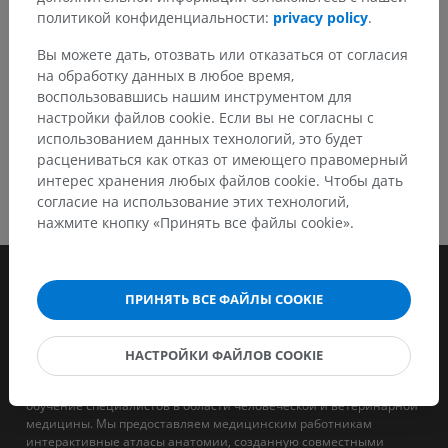
политикой конфиденциальности:
privacy policy
.
СКАЧАТЬ ПРИЛОЖЕНИЕ
Вы можете дать, отозвать или отказаться от согласия
на обработку данных в любое время,
воспользовавшись нашим инструментом для
настройки файлов cookie. Если вы не согласны с
использованием данных технологий, это будет
расцениваться как отказ от имеющего правомерный
интерес хранения любых файлов cookie. Чтобы дать
согласие на использование этих технологий,
нажмите кнопку «Принять все файлы cookie».
ПРИНЯТЬ ВСЕ ФАЙЛЫ COOKIE
НАСТРОЙКИ ФАЙЛОВ COOKIE
IMAIOS - это компания, целью которой является поддержка и
обучение специалистов в области человеческой и ветеринарной
медицины. Мы предоставляем медицинским работникам
интерактивные атласы анатомии, созданную совместными