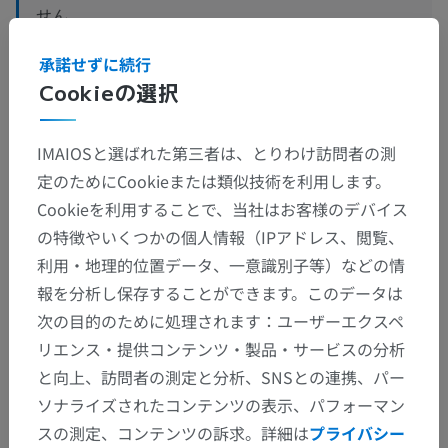
せん
承諾せずに続行
Cookieの選択
獣医組織学
IMAIOSと選ばれた第三者は、とりわけ訪問者の測
定のためにCookieまたは類似技術を利用します。
翻訳
Cookieを利用することで、当社はお客様のデバイス
の特徴やいくつかの個人情報（IPアドレス、閲覧、
利用・地理的位置データ、一意識別子等）などの情
間違いを発見しましたか？
報を分析し保存することができます。このデータは
修正や翻訳、内容の改善の提案がありましたらどう
次の目的のために処理されます：ユーザーエクスペ
ぞお知らせください。
リエンス・提供コンテンツ・製品・サービスの分析
と向上、訪問者の測定と分析、SNSとの連携、パー
問題を報告
ソナライズされたコンテンツの表示、パフォーマン
スの測定、コンテンツの訴求。詳細は
プライバシー