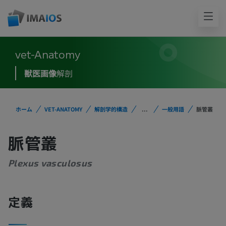
vet-Anatomy
獣医画像
解剖
ホーム
VET-ANATOMY
解剖学的構造
...
一般用語
脈管叢
脈管叢
Plexus vasculosus
定義