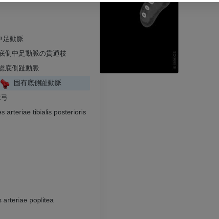
プレミアム
プレミアム
弓
中足動脈
上肢X線
膝関節CT関
X線画像
CT関節造影
底側中足動脈の貫通枝
総底側趾動脈
プレミアム
プレミアム
固有底側趾動脈
上肢
足関節・後足
脈弓
イラストレーション
MRI
arteriae tibialis posterioris
プレミアム
プレミアム
上肢動脈造影
前足MRI
血管造影
MRI
無料
プレミアム
s arteriae poplitea
Visible Human Project
下肢CTA
写真
CT