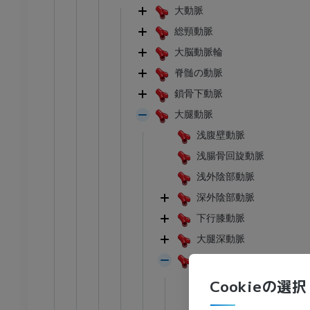
大動脈
総頸動脈
大脳動脈輪
脊髄の動脈
鎖骨下動脈
大腿動脈
浅腹壁動脈
浅腸骨回旋動脈
浅外陰部動脈
深外陰部動脈
下行膝動脈
大腿深動脈
足首 - 足
膝窩動脈
外側上膝動脈
Cookieの選択
I
足根MRI
内側上膝動脈