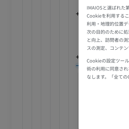
MRI
中膝動脈
IMAIOSと選ばれ
アム
プレミアム
腓腹動脈
Cookieを利用
外側下膝動脈
利用・地理的位置デ
CT関節造影
前足MRI
次の目的のために処
内側下膝動脈
節造影
MRI
と向上、訪問者の測
膝関節動脈網
アム
プレミアム
スの測定、コンテン
膝蓋動脈網
RI
下肢MRI
前脛骨動脈
Cookieの設定
MRI
後脛骨動脈
術の利用に同意され
アム
プレミアム
後脛骨動脈の腓
なします。「全ての
脛骨栄養動脈
線
下肢X線
後脛骨動脈の内
像
X線画像
内果動脈網
無料
後脛骨動脈の踵
腓骨動脈
下肢
内側足底動脈
トレーション
イラストレーション