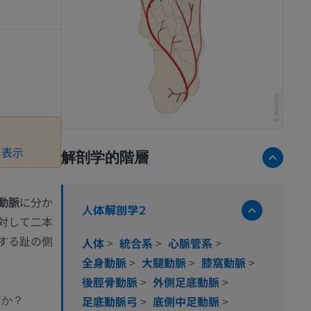
を表示
解剖学的階層
動脈
に分か
人体解剖学2
対して二本
する趾の側
人体
>
統合系
>
心脈管系
>
全身動脈
>
大腿動脈
>
膝窩動脈
>
後脛骨動脈
>
外側足底動脈
>
足底動脈弓
>
底側中足動脈
>
すか？