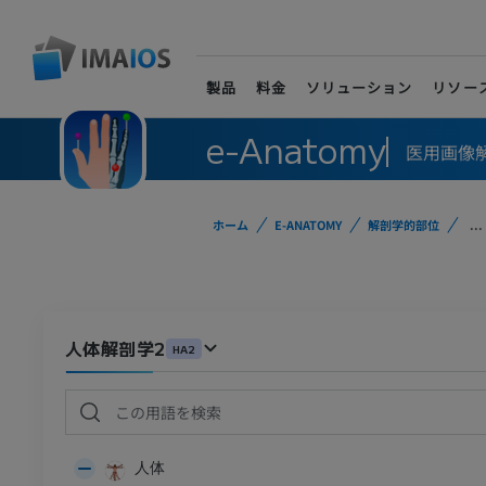
製品
料金
ソリューション
リソー
e-Anatomy
医用画像
ホーム
E-ANATOMY
解剖学的部位
...
人体解剖学2
HA2
人体