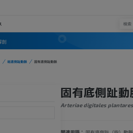
ス
解剖
総底側趾動脈
固有底側趾動脈
固有底側趾動
Arteriae digitales plantare
関連用語：
固有底側趾（指）動脈