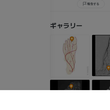
報告する
ギャラリー
上肢
下肢
上肢MRI
下肢