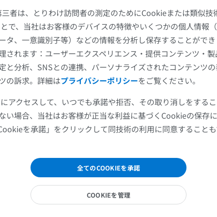
MRI
イラストレー
た第三者は、とりわけ訪問者の測定のためにCookieまたは類似
プレミアム
プレミアム
することで、当社はお客様のデバイスの特徴やいくつかの個人情報（
ータ、一意識別子等）などの情報を分析し保存することができ
肩関節MRI
下肢X線
理されます：ユーザーエクスペリエンス・提供コンテンツ・製
MRI
X線画像
定と分析、SNSとの連携、パーソナライズされたコンテンツ
プレミアム
無料
ツの訴求。詳細は
プライバシーポリシー
をご覧ください。
手関節MRI
下肢MRI
ツールにアクセスして、いつでも承諾や拒否、その取り消しをする
MRI
MRI
ない場合、当社はお客様が正当な利益に基づくCookieの保存
プレミアム
プレミアム
骨回旋枝
Cookieを承諾」をクリックして同技術の利用に同意すること
肘関節MRI
股関節MRI
果枝
MRI
MRI
全てのCOOKIEを承諾
プレミアム
プレミアム
骨枝
COOKIEを管理
手部MRI
膝 MRI
MRI
MRI