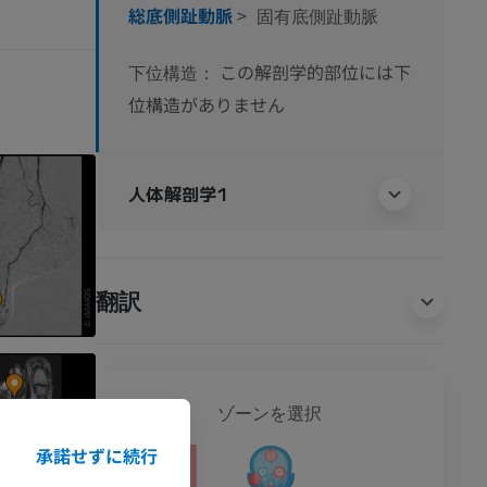
総底側趾動脈
>
固有底側趾動脈
この解剖学的部位には下
下位構造：
位構造がありません
人体解剖学1
翻訳
全身
ゾーンを選択
承諾せずに続行