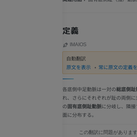
定義
IMAIOS
自動翻訳
原文を表示
常に原文の定義
各底側中足動脈は一対の
総底側趾
れ、さらにそれぞれが趾の両側に
の
固有底側趾動脈
に分岐し、隣接
面に分布する。
この翻訳に問題がありま