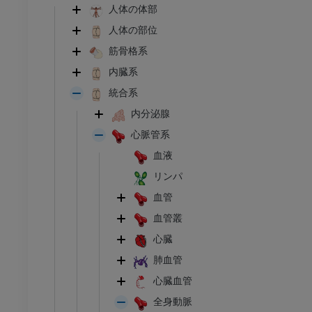
人体の体部
人体の部位
筋骨格系
内臓系
統合系
内分泌腺
心脈管系
血液
リンパ
血管
血管叢
心臓
肺血管
心臓血管
全身動脈