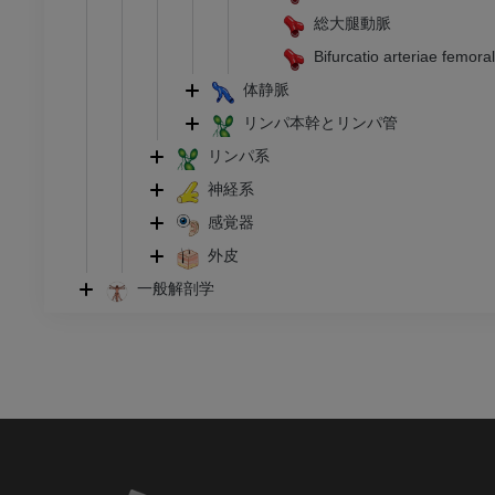
総大腿動脈
Bifurcatio arteriae femoral
体静脈
リンパ本幹とリンパ管
リンパ系
神経系
感覚器
外皮
一般解剖学