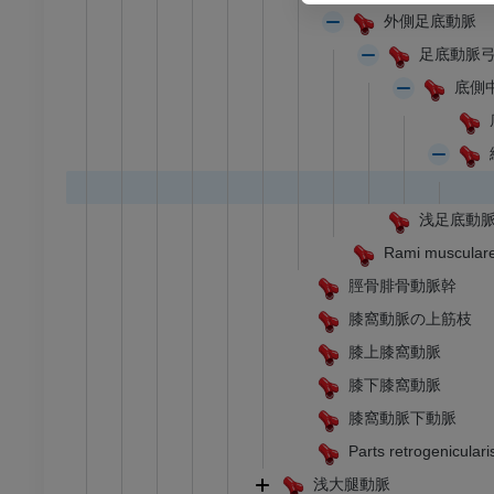
外側足底動脈
アム
プレミアム
足底動脈
底側
足根および足部のCT
CT
プレミアム
浅足底動
Rami musculares 
脛骨腓骨動脈幹
膝窩動脈の上筋枝
膝上膝窩動脈
膝下膝窩動脈
膝窩動脈下動脈
Parts retrogeniculari
浅大腿動脈