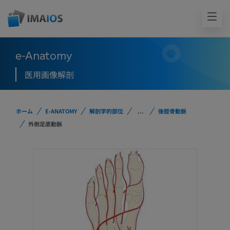
e-Anatomy
医用画像解剖
ホーム
E-ANATOMY
解剖学的部位
...
後脛骨動脈
外側足底動脈