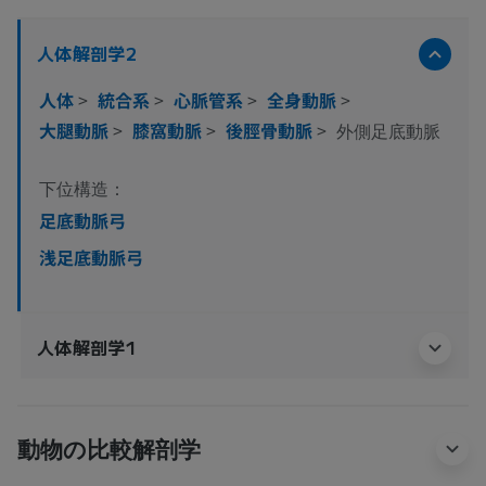
人体解剖学2
人体
>
統合系
>
心脈管系
>
全身動脈
>
大腿動脈
>
膝窩動脈
>
後脛骨動脈
>
外側足底動脈
下位構造：
足底動脈弓
浅足底動脈弓
人体解剖学1
動物の比較解剖学