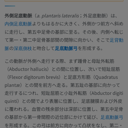
外側足底動脈
（
a. plantaris lateralis
；外足底動脈）は、
よりもはるかに大きく、外側かつ前方へ斜め
内側足底動脈
に走行し、第五中足骨の基部に至る。その後、内側へ転じ
て第一・第二中足骨基部間の間隙に向かい、そこで
足背動
の
と吻合して
を形成する。
脈
深底側枝
足底動脈弓
この動脈が外側へ走行する際、まず踵骨と母趾外転筋
（Abductor hallucis）との間に位置し、次いで短趾屈筋
（Flexor digitorum brevis）と足底方形筋（Quadratus
plantæ）との間を前方へ走る。第五趾の基部に向かって
走行するにつれ、短趾屈筋と小趾外転筋（Abductor digiti
quinti）との間でより表層に位置し、足底腱膜および外皮
に覆われる。血管の残余部分は深部に位置し、第五中足骨
の基部から第一骨間腔の近位部にかけて延び、
足底動脈弓
を形成する。この弓は前方に向かって凸状をなし、第二・