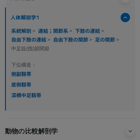
人体解剖学1
系統解剖
>
連結；関節系
>
下肢の連結
>
自由下肢の連結
>
自由下肢の関節
>
足の関節
>
中足趾(指)節関節
下位構造：
側副靱帯
底側靱帯
深横中足靱帯
動物の比較解剖学