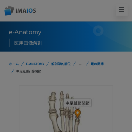
e-Anatomy
医用画像解剖
ホーム
E-ANATOMY
解剖学的部位
...
足の関節
中足趾(指)節関節