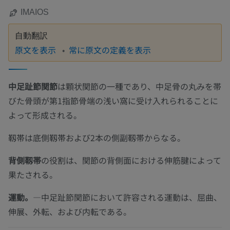
IMAIOS
自動翻訳
原文を表示
常に原文の定義を表示
中足趾節関節
は顆状関節の一種であり、中足骨の丸みを帯
びた骨頭が第1指節骨端の浅い窩に受け入れられることに
よって形成される。
靱帯は底側靱帯および2本の側副靱帯からなる。
背側靱帯
の役割は、関節の背側面における伸筋腱によって
果たされる。
運動。
—中足趾節関節において許容される運動は、屈曲、
伸展、外転、および内転である。