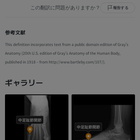
この翻訳に問題がありますか？
報告する
参考文献
This definition incorporates text from a public domain edition of Gray's
Anatomy (20th U.S. edition of Gray's Anatomy of the Human Body,
published in 1918 – from http://www.bartleby.com/107/).
ギャラリー