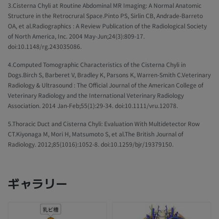
3.Cisterna Chyli at Routine Abdominal MR Imaging: A Normal Anatomic
Structure in the Retrocrural Space.Pinto PS, Sirlin CB, Andrade-Barreto
OA, et al.Radiographics : A Review Publication of the Radiological Society
of North America, Inc. 2004 May-Jun;24(3):809-17.
doi:10.1148/rg.243035086.
4.Computed Tomographic Characteristics of the Cisterna Chyli in
Dogs.Birch S, Barberet V, Bradley K, Parsons K, Warren-Smith C.Veterinary
Radiology & Ultrasound : The Official Journal of the American College of
Veterinary Radiology and the International Veterinary Radiology
Association. 2014 Jan-Feb;55(1):29-34. doi:10.1111/vru.12078.
5.Thoracic Duct and Cisterna Chyli: Evaluation With Multidetector Row
CT.Kiyonaga M, Mori H, Matsumoto S, et al.The British Journal of
Radiology. 2012;85(1016):1052-8. doi:10.1259/bjr/19379150.
ギャラリー