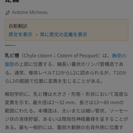
Antoine Micheau
自動翻訳
原文を表示
常に原文の定義を表示
乳ビ槽
（Chyle cistern；Cistern of Pecquet）は、
胸管の
の上部に位置する、細長い嚢状のリンパ管構造であ
腹部
る。通常、椎体レベルT12からL2に認められるが、T10か
らL3の範囲で位置に変異を生じることがある。
解剖学的に、乳ビ槽は大きさ・形態・形状において高度な
変異を示す。最大径は2〜32 mm、長さは13〜80 mmの
範囲にわたる。本構造は、太いまたは細い管状、ソーセー
ジ状の液体貯留、あるいは限局性神経叢様を呈することが
ある。最も一般的には、腹部大動脈の右背外側に位置す