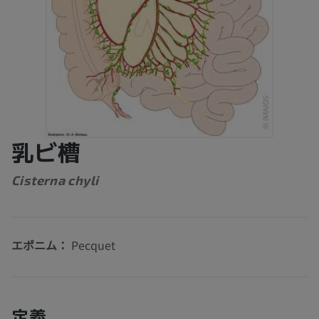
乳ビ槽
Cisterna chyli
エポニム：
Pecquet
定義