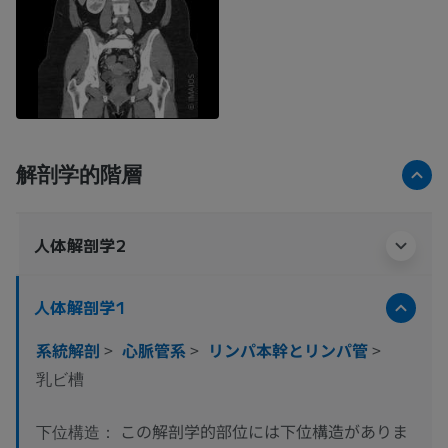
解剖学的階層
人体解剖学2
人体解剖学1
系統解剖
>
心脈管系
>
リンパ本幹とリンパ管
>
乳ビ槽
この解剖学的部位には下位構造がありま
下位構造：