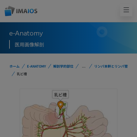
e-Anatomy
医用画像解剖
ホーム
E-ANATOMY
解剖学的部位
...
リンパ本幹とリンパ管
乳ビ槽