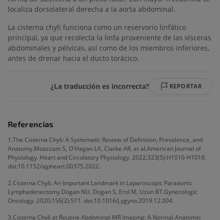
localiza dorsolateral derecha a la aorta abdominal.
La cisterna chyli funciona como un reservorio linfático
principal, ya que recolecta la linfa proveniente de las vísceras
abdominales y pélvicas, así como de los miembros inferiores,
antes de drenar hacia el ducto torácico.
¿La traducción es incorrecta?
REPORTAR
Referencias
1.The Cisterna Chyli: A Systematic Review of Definition, Prevalence, and
Anatomy.Moazzam S, O'Hagan LA, Clarke AR, et al.American Journal of
Physiology. Heart and Circulatory Physiology. 2022;323(5):H1010-H1018.
doi:10.1152/ajpheart.00375.2022.
2.Cisterna Chyli: An Important Landmark in Laparoscopic Paraaortic
Lymphadenectomy.Dogan NU, Dogan S, Erol M, Uzun BT.Gynecologic
Oncology. 2020;156(2):511. doi:10.1016/j.ygyno.2019.12.004.
3.Cisterna Chyli at Routine Abdominal MR Imaging: A Normal Anatomic