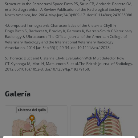
Structure in the Retrocrural Space.Pinto PS, Sirlin CB, Andrade-Barreto OA,
et al.Radiographics : A Review Publication of the Radiological Society of
North America, Inc. 2004 May-Jun;24(3):809-17. doi:10.1148/rg.243035086.
4.Computed Tomographic Characteristics of the Cisterna Chyli in
Dogs.Birch S, Barberet V, Bradley K, Parsons K, Warren-Smith C.Veterinary
Radiology & Ultrasound : The Official Journal of the American College of
Veterinary Radiology and the International Veterinary Radiology
Association. 2014 Jan-Feb;55(1):29-34. doi:10.1111/vru.12078.
5.Thoracic Duct and Cisterna Chyli: Evaluation With Multidetector Row
CT.Kiyonaga M, Mori H, Matsumoto S, et al.The British Journal of Radiology.
2012;85(1016):1052-8. doi:10.1259/bjr/19379150.
Galería