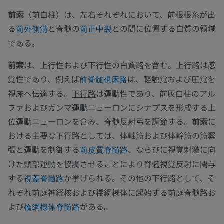
前索
（前白柱）は、左右それぞれにおいて、前根根糸が出
る
と脊髄の
との間に位置する白質の領域
前外側溝
前正中裂
である。
前索
は、上行性および下行性の白質路を含む。
上行路
は感
覚性であり、例えば
は、軽触覚および圧覚を
前脊髄視床路
視床へ伝達する。
下行路
は運動性であり、前灰白柱のアル
ファおよびガンマ運動ニューロンにシナプスを形成する上
位運動ニューロンを含み、脊髄反射弓を調節する。
前索
に
おける主要な下行路としては、体軸筋および体幹筋の筋緊
張と運動を制御する
、ならびに視覚刺激に向
前皮質脊髄路
けた頸部運動を協調させることにより脊髄視覚反射に関与
する
が挙げられる。その他の下行路として、そ
視蓋脊髄路
れぞれ前庭神経核および橋網様体に起始する前庭脊髄路お
よび
がある。
橋網様体脊髄路