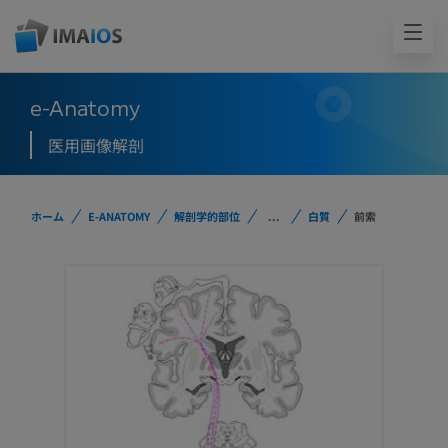
e-Anatomy
医用画像解剖
ホーム
E-ANATOMY
解剖学的部位
...
白質
前索