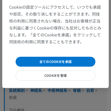
Cookieの設定ツールにアクセスして、いつでも承諾
や拒否、その取り消しをすることができます。同技
術の利用に同意されない場合、当社はお客様が正当
な利益に基づくCookieの保存にも反対したものとみ
なします。「全てのCookieを承諾」をクリックして
同技術の利用に同意することもできます。
解剖学的階層
全てのCOOKIEを承諾
人体解剖学2
COOKIEを管理
人体解剖学1
系統解剖
>
神経系
>
中枢神経系
>
脊髄
>
白質
>
前索
下位構造：