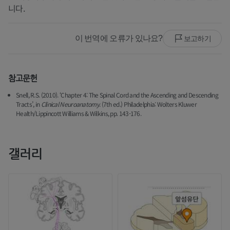
니다.
이 번역에 오류가 있나요?
보고하기
참고문헌
Snell, R.S. (2010). ‘Chapter 4: The Spinal Cord and the Ascending and Descending
Tracts’, in
Clinical Neuroanatomy
. (7th ed.) Philadelphia: Wolters Kluwer
Health/Lippincott Williams & Wilkins, pp. 143-176.
갤러리