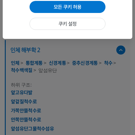
모든 쿠키 허용
쿠키 설정
해부학적 계층
인체 해부학 2
인체
>
통합계통
>
신경계통
>
중추신경계통
>
척수
>
척수백색질
>
앞섬유단
하위 구조:
앞고유다발
앞겉질척수로
가쪽안뜰척수로
안쪽안뜰척수로
앞섬유단그물척수섬유