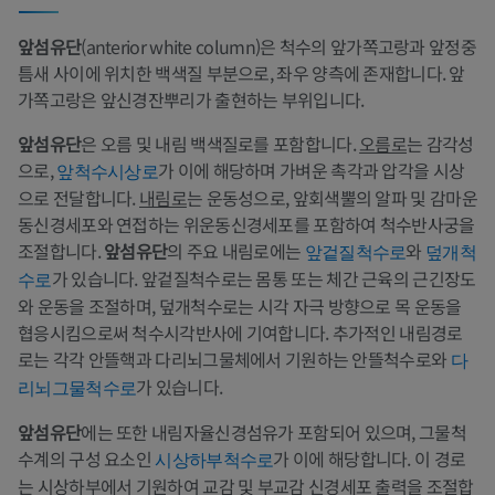
앞섬유단
(anterior white column)은 척수의 앞가쪽고랑과 앞정중
틈새 사이에 위치한 백색질 부분으로, 좌우 양측에 존재합니다. 앞
가쪽고랑은 앞신경잔뿌리가 출현하는 부위입니다.
앞섬유단
은 오름 및 내림 백색질로를 포함합니다.
오름로
는 감각성
으로,
가 이에 해당하며 가벼운 촉각과 압각을 시상
앞척수시상로
으로 전달합니다.
내림로
는 운동성으로, 앞회색뿔의 알파 및 감마운
동신경세포와 연접하는 위운동신경세포를 포함하여 척수반사궁을
조절합니다.
앞섬유단
의 주요 내림로에는
와
앞겉질척수로
덮개척
가 있습니다. 앞겉질척수로는 몸통 또는 체간 근육의 근긴장도
수로
와 운동을 조절하며, 덮개척수로는 시각 자극 방향으로 목 운동을
협응시킴으로써 척수시각반사에 기여합니다. 추가적인 내림경로
로는 각각 안뜰핵과 다리뇌그물체에서 기원하는 안뜰척수로와
다
가 있습니다.
리뇌그물척수로
앞섬유단
에는 또한 내림자율신경섬유가 포함되어 있으며, 그물척
수계의 구성 요소인
가 이에 해당합니다. 이 경로
시상하부척수로
는 시상하부에서 기원하여 교감 및 부교감 신경세포 출력을 조절합