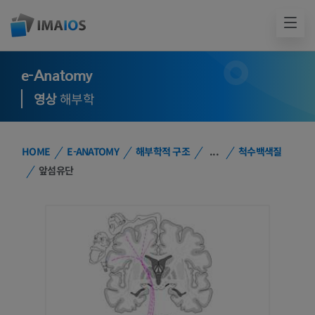
e-Anatomy
영상
해부학
HOME
E-ANATOMY
해부학적 구조
...
척수백색질
앞섬유단