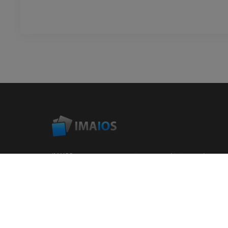
IMAIOS es una empresa que tiene como objetivo ayudar y
capacitar a los profesionales cuidadores de humanos y de
animales. Al servicio de los profesionales de la salud a
través de atlas de anatomía, imagen médica, base de
datos colaborativa de casos clínicos, cursos en línea...