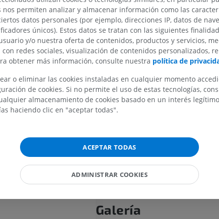
dula espinal
s nos permiten analizar y almacenar información como las caracterí
El
funículo anterior
también contiene
médula espinal
ciertos datos personales (por ejemplo, direcciones IP, datos de nav
autonómicas descendentes, como lo
ificadores únicos). Estos datos se tratan con las siguientes finalida
hipotalamospinales
—componentes de
usuario y/o nuestra oferta de contenidos, productos y servicios, me
reticuloespinal— que se originan en 
teral
n con redes sociales, visualización de contenidos personalizados, r
para regular las salidas neuronales s
ara obtener más información, consulte nuestra
política de privacid
parasimpáticas.
eral
ear o eliminar las cookies instaladas en cualquier momento acced
uración de cookies. Si no permite el uso de estas tecnologías, co
¿La traducción es incorrecta?
alquier almacenamiento de cookies basado en un interés legítimo.
e la médula espinal
ías haciendo clic en "aceptar todas".
MIEMBRO SUPERIOR
MIEMBRO INFERIOR
Referencias
IRM del miembro superior
Miembro inferi
Snell, R.S. (2010). ‘Chapter 4: The Spinal C
ACEPTAR TODAS
IRM
Ilustraciones
Ascending and Descending Tracts’, in
Clini
Neuroanatomy
. (7th ed.) Philadelphia: Wo
PREMIUM
PREMIUM
Health/Lippincott Williams & Wilkins, pp. 1
ADMINISTRAR COOKIES
IRM del hombro
Radiografías 
IRM
inferior
Galería
Radiografía
PREMIUM
GRATIS