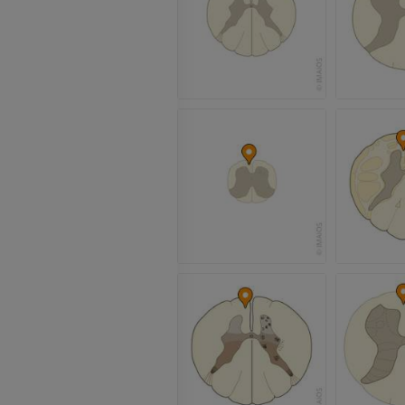
PREMIUM
PREMIUM
Arteriografía de miembro
Antepié RM
superior
IRM
Angiografía
PREMIUM
GRATIS
ATC de la extr
Visible Human Project
inferior
Fotografía
TAC
PREMIUM
PREMIUM
Pierna (arteria
TAC
GRATIS
Arteriografía 
inferiores
Angiografía
GRATIS