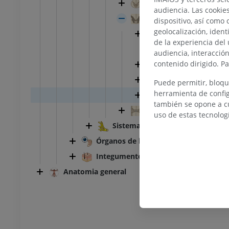
Sustancia gris de la mé
audiencia. Las cookie
Sustancia blanca de la 
dispositivo, así como 
geolocalización, ident
Funículo posterior
de la experiencia del 
Fascículo posterola
audiencia, interacció
contenido dirigido. P
Funículo lateral
Fascículo anterolat
Puede permitir, bloqu
herramienta de config
Funículo anterior
también se opone a cu
Estructuras centrales d
uso de estas tecnolog
TARSO-PIE
Sistema nervioso periférico
Órganos de los sentidos
la rodilla
IRM normal del tobillo
Integumento común
IRM
Anatomia general
UM
PREMIUM
afía de rodilla
Antepié RM
afía TC
IRM
UM
PREMIUM