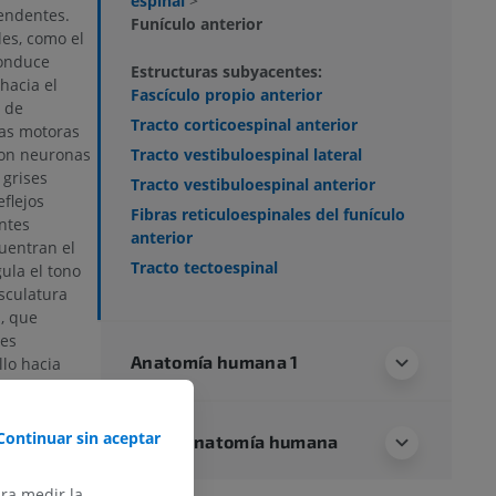
espinal
>
endentes.
Funículo anterior
es, como el
conduce
Estructuras subyacentes:
hacia el
Fascículo propio anterior
 de
Tracto corticoespinal anterior
as motoras
con neuronas
Tracto vestibuloespinal lateral
 grises
Tracto vestibuloespinal anterior
flejos
Fibras reticuloespinales del funículo
ntes
anterior
uentran el
Tracto tectoespinal
gula el tono
sculatura
l
, que
les
Anatomía humana 1
lo hacia
entes
buloespinal y
nan en los
Continuar sin aceptar
Neuroanatomía humana
ticular
ara medir la