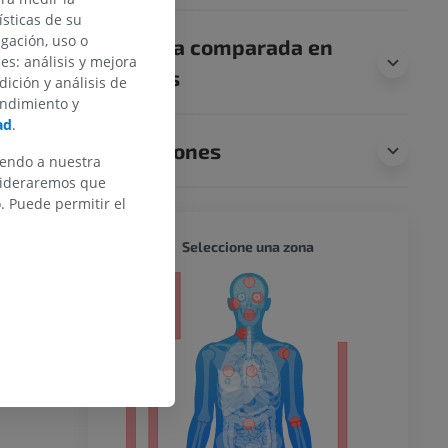
sticas de su
 fibras
egación, uso o
Anatomía comparada en
s
tractos
des: análisis y mejora
l sistema
animales
dición y análisis de
el hipotálamo
endimiento y
impáticas y
ad
.
Traducciones
iendo a nuestra
nsideraremos que
REPORTAR
 Puede permitir el
CUERPO
Seleccione una zona
or
ord and the
cal
lters Kluwer
43-176.
del miembro