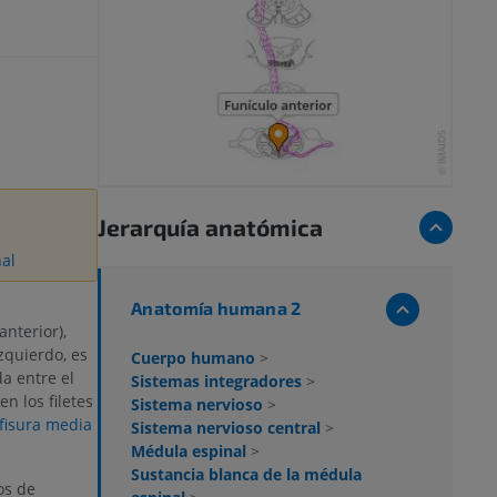
Jerarquía anatómica
nal
Anatomía humana 2
nterior),
zquierdo, es
Cuerpo humano
>
a entre el
Sistemas integradores
>
n los filetes
Sistema nervioso
>
fisura media
Sistema nervioso central
>
Médula espinal
>
Sustancia blanca de la médula
os de