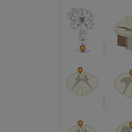
IRM del carpo
IRM
IRM del miembr
IRM
PREMIUM
PREMIUM
IRM del codo
IRM
IRM de la cade
IRM
PREMIUM
PREMIUM
IRM de la mano
IRM
IRM de la rodil
IRM
PREMIUM
PREMIUM
Radiografías del miembro
superior
Artrografía de 
Radiografía
Artrografía TC
PREMIUM
PREMIUM
Miembro superior
IRM del tobillo
Ilustraciones
IRM