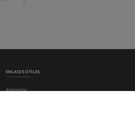
ENLACES ÚTILES
Asistencia
Soporte para suscripción IP
ENCUENTRE SU SOLUCIÓN