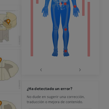
o inferior
ra
la
‹
›
rodilla
¿Ha detectado un error?
No dude en sugerir una corrección,
traducción o mejora de contenido.
 y retropié