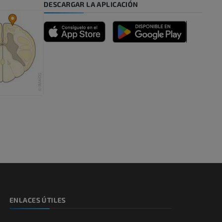
DESCARGAR LA APLICACIÓN
emidad
s y huesos)
de miembros
ENLACES ÚTILES