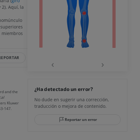
aria (
giro
2). Aquí, la
(homúnculo
ra
 superiores
os miembros
la
REPORTAR
‹
›
rodilla
¿Ha detectado un error?
ord and the
cal
No dude en sugerir una corrección,
lters Kluwer
traducción o mejora de contenido.
43-147.
 y retropié
Reportar un error