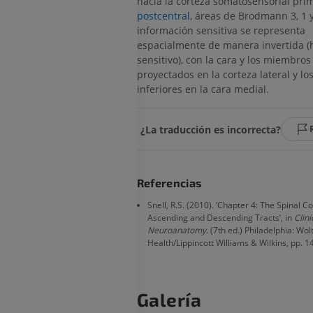
hacia la corteza somatosensorial prim
PREMIUM
postcentral
, áreas de Brodmann 3, 1 y 
información sensitiva se representa
IRM del codo
espacialmente de manera invertida 
IRM
IRM de la cade
sensitivo), con la cara y los miembros
IRM
PREMIUM
proyectados en la corteza lateral y l
PREMIUM
inferiores en la cara medial.
IRM de la mano
IRM
IRM de la rodil
IRM
¿La traducción es incorrecta?
PREMIUM
PREMIUM
Radiografías del miembro
superior
Artrografía de 
Referencias
Radiografía
Artrografía TC
Snell, R.S. (2010). ‘Chapter 4: The Spinal C
PREMIUM
PREMIUM
Ascending and Descending Tracts’, in
Clini
Neuroanatomy
. (7th ed.) Philadelphia: Wo
Health/Lippincott Williams & Wilkins, pp. 1
Miembro superior
IRM del tobillo
Ilustraciones
IRM
PREMIUM
PREMIUM
Galería
Arteriografía de miembro
Antepié RM