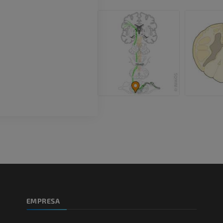
superior
IRM
Angiografía
PREMIUM
GRATIS
ATC de la extr
Visible Human Project
inferior
Fotografía
TAC
PREMIUM
PREMIUM
Pierna (arteria
TAC
GRATIS
Arteriografía 
inferiores
Angiografía
GRATIS
EMPRESA