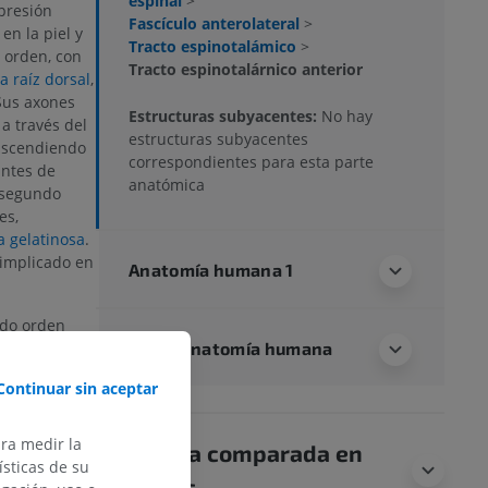
espinal
>
 presión
Fascículo anterolateral
>
en la piel y
Tracto espinotalámico
>
 orden, con
Tracto espinotalárnico anterior
a raíz dorsal
,
 Sus axones
Estructuras subyacentes:
No hay
a través del
estructuras subyacentes
ascendiendo
correspondientes para esta parte
ntes de
anatómica
 segundo
es,
a gelatinosa
.
 implicado en
Anatomía humana 1
ndo orden
Neuroanatomía humana
ravés de las
ior de la
Continuar sin aceptar
 cordón
s fibras
 segmento
ara medir la
Anatomía comparada en
eral como el
sticas de su
animales
requieren