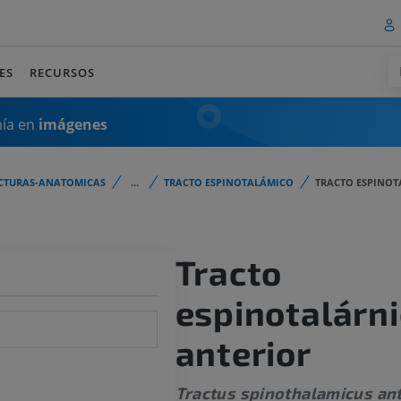
ES
RECURSOS
mía en
imágenes
CTURAS-ANATOMICAS
...
TRACTO ESPINOTALÁMICO
TRACTO ESPINOT
Tracto
espinotalárn
anterior
Tractus spinothalamicus ant