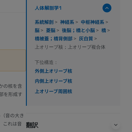
人体解剖学1
系統解剖
>
神経系
>
中枢神経系
>
脳
>
菱脳
>
後脳；橋と小脳
>
橋
>
橋被蓋；橋背側部
>
灰白質
>
上オリーブ核；上オリーブ複合体
下位構造：
外側上オリーブ核
内側上オリーブ核
かの核を含
上オリーブ周囲核
部を形成す
ル（音の大き
。これは音
翻訳