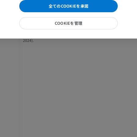
肘関節MRI
股関節MRI
154(1), pp. 160–170. Available at:
全てのCOOKIEを承諾
(Accessed: 2
https://doi.org/10.1016/j.neuroscience.2008.01.088
MRI
MRI
2024).
プレミアム
プレミアム
COOKIEを管理
Wikipedia (n.d.)
Superior olivary complex
. Available at:
外側系
(Accessed
https://en.wikipedia.org/wiki/Superior_olivary_complex
手部MRI
膝 MRI
2024).
MRI
MRI
プレミアム
プレミアム
上肢X線
膝関節CT関
X線画像
CT関節造影
プレミアム
プレミアム
上肢
足関節・後足
イラストレーション
MRI
プレミアム
プレミアム