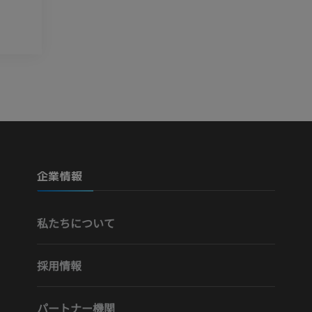
上肢動脈造影
前足MRI
血管造影
MRI
無料
プレミアム
Visible Human Project
下肢CTA
写真
CT
プレミアム
プレミアム
下腿（動脈・
企業情報
CT
無料
私たちについて
下肢動脈造影
血管造影
採用情報
無料
パートナー機関