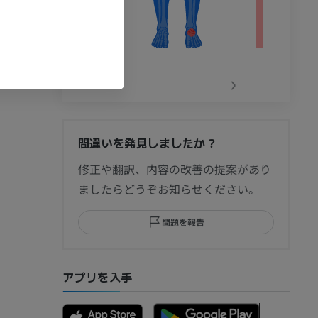
7 December
‹
›
: 28 December
間違いを発見しましたか？
節造影
修正や翻訳、内容の改善の提案があり
ましたらどうぞお知らせください。
問題を報告
部MRI
アプリを入手