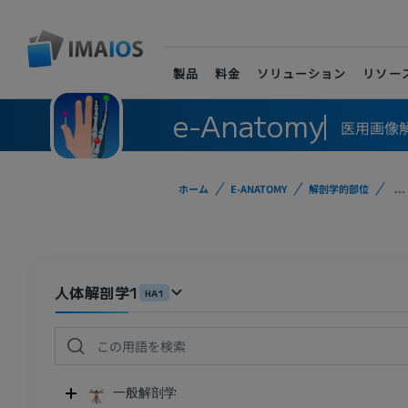
製品
料金
ソリューション
リソー
e-Anatomy
医用画像
ホーム
E-ANATOMY
解剖学的部位
...
人体解剖学1
HA1
一般解剖学