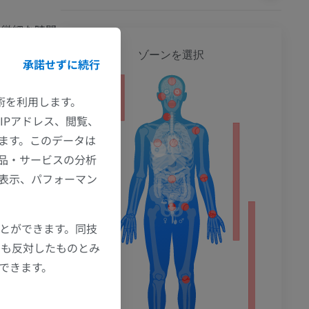
の微細な時間
これもまた
全身
ゾーンを選択
承諾せずに続行
ある蝸牛にお
技術を利用します。
ション
IPアドレス、閲覧、
ます。このデータは
方向および
品・サービスの分析
の表示、パフォーマン
ことができます。同技
にも反対したものとみ
もできます。
(2008) ‘The
uroscience
,