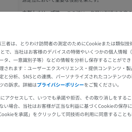
内側上オリーブ核
— この核は、各耳に到達する音
差、すなわち両耳間時間差の検出に特化している。
上肢
下肢
音源定位に寄与する。
上肢MRI
下肢
上オリーブ周囲核
— これらの核は、内耳の一部で
た第三者は、とりわけ訪問者の測定のためにCookieまたは類似
MRI
イラストレー
ける活動の調節および制御を担う。
することで、当社はお客様のデバイスの特徴やいくつかの個人情報（
プレミアム
プレミアム
ータ、一意識別子等）などの情報を分析し保存することができ
台形体の諸核と
上オリーブ核複合体
は協働して、音の
理されます：ユーザーエクスペリエンス・提供コンテンツ・製
肩関節MRI
下肢X線
音質の処理を行い、音源の定位に寄与している。
定と分析、SNSとの連携、パーソナライズされたコンテンツ
MRI
X線画像
ツの訴求。詳細は
プライバシーポリシー
をご覧ください。
プレミアム
無料
この翻訳に問題がありますか？
報告する
ツールにアクセスして、いつでも承諾や拒否、その取り消しをする
手関節MRI
下肢MRI
ない場合、当社はお客様が正当な利益に基づくCookieの保存
MRI
MRI
参考文献
Cookieを承諾」をクリックして同技術の利用に同意すること
プレミアム
プレミアム
Kopp-Scheinpflug, C., Tolnai, S., Malmierca, M.S. and Rübsamen, R. 
medial nucleus of the trapezoid body: Comparative physiology’,
Ne