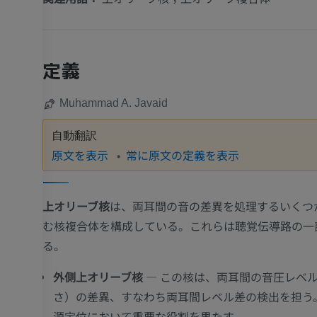
定義
Muhammad A. Javaid
自動翻訳
原文を表示
常に原文の定義を表示
上オリーブ核
は、両耳間の音の差異を処理するいくつ
む核複合体を構成している。これらは聴覚伝導路の一
る。
外側上オリーブ核
— この核は、両耳間の音圧レベ
さ）の差異、すなわち両耳間レベル差の検出を担う
源定位において重要な役割を果たす。