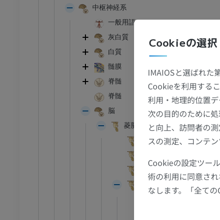
中枢神経系
一般用語
足首 - 足
灰白質
Cookieの選択
白質
I
足根MRI
髄膜
IMAIOSと選ばれ
MRI
脊髄
Cookieを利用
アム
プレミアム
脊髄
利用・地理的位置デ
脳
次の目的のために処
CT関節造影
前足MRI
菱脳
と向上、訪問者の測
節造影
MRI
スの測定、コンテン
表面の特徴
アム
プレミアム
内部の特徴
Cookieの設定
RI
下肢MRI
髄脳；延髄；球
術の利用に同意され
MRI
後脳；橋と小脳
なします。「全ての
アム
プレミアム
表面の特徴
内部の特徴