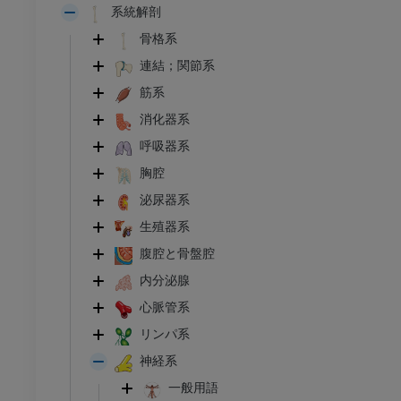
系統解剖
骨格系
連結；関節系
筋系
消化器系
呼吸器系
胸腔
泌尿器系
生殖器系
腹腔と骨盤腔
内分泌腺
心脈管系
リンパ系
神経系
一般用語