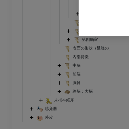
線
下肢X線
橋
像
X線画像
小脳
無料
内側毛帯
脊髄毛帯；前外側路；前
下肢
第四脳室
トレーション
イラストレーション
表面の形状（延髄の）
アム
プレミアム
内部特徴
中脳
足根および足部のCT
CT
前脳
脳幹
プレミアム
終脳；大脳
末梢神経系
感覚器
外皮