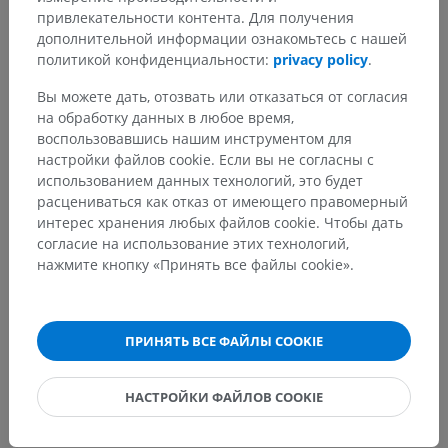
Покрышка моста
>
привлекательности контента. Для получения
Substantia grisea tegmenti pontis
>
дополнительной информации ознакомьтесь с нашей
Верхнее оливное ядро; комплекс верхней оливы
политикой конфиденциальности:
privacy policy
.
Вы можете дать, отозвать или отказаться от согласия
Основные структуры:
Нет анатомических терминов,
на обработку данных в любое время,
относящихся к этой части тела
воспользовавшись нашим инструментом для
настройки файлов cookie. Если вы не согласны с
использованием данных технологий, это будет
Анатомия человека 1
расцениваться как отказ от имеющего правомерный
интерес хранения любых файлов cookie. Чтобы дать
согласие на использование этих технологий,
нажмите кнопку «Принять все файлы cookie».
Переводы
ПРИНЯТЬ ВСЕ ФАЙЛЫ COOKIE
Заметили ошибку?
НАСТРОЙКИ ФАЙЛОВ COOKIE
Не стесняйтесь предложить поправку, свою версию
перевода или решение по улучшению контента.