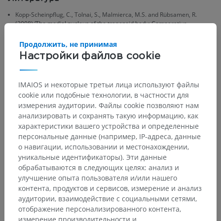
Kopp-Scheinpflug, C., Tolnai, S., Malmierca, M.S. and Rübsamen, R.
(2008) ‘The medial nucleus of the trapezoid body: Comparative
physiology’,
Neuroscience
, 154(1), pp. 160–170. Available at:
https://doi.org/10.1016/j.neuroscience.2008.01.088
(Accessed: 27
Продолжить, не принимая
December 2024).
Настройки файлов cookie
Wikipedia (n.d.)
Superior olivary complex
. Available at:
https://en.wikipedia.org/wiki/Superior_olivary_complex
(Accessed: 28
IMAIOS и некоторые третьи лица используют файлы
December 2024).
cookie или подобные технологии, в частности для
измерения аудитории. Файлы cookie позволяют нам
анализировать и сохранять такую информацию, как
характеристики вашего устройства и определенные
Анатомическая иерархия
персональные данные (например, IP-адреса, данные
о навигации, использовании и местонахождении,
уникальные идентификаторы). Эти данные
обрабатываются в следующих целях: анализ и
Анатомия человека 2
улучшение опыта пользователя и/или нашего
Человеческое тело
>
Systemata integrantia
>
контента, продуктов и сервисов, измерение и анализ
Нервная система
>
аудитории, взаимодействие с социальными сетями,
Центральная нервная система
>
Головной мозг
>
отображение персонализированного контента,
Ствол головного мозга
>
Мост
>
измерение производительности и