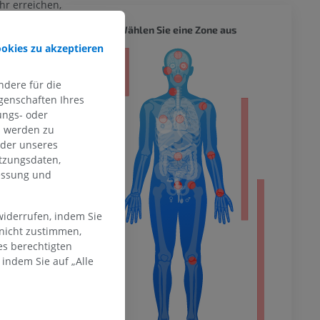
hr erreichen,
kannt sind.
GANZER
Wählen Sie eine Zone aus
i.
ookies zu akzeptieren
, die
ität
rs ist, zu
dere für die
genschaften Ihres
ungs- oder
pers und der
n werden zu
hme der
ng und
mität
oder unseres
uns dabei zu
tzungsdaten,
messung und
MELDEN
en Extremität
widerrufen, indem Sie
 nicht zustimmen,
es berechtigten
indem Sie auf „Alle
 Rübsamen, R.
mparative
ble at:
(Accessed: 27