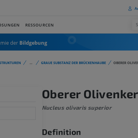
A
ÖSUNGEN
RESSOURCEN
omie der
Bildgebung
STRUKTUREN
...
GRAUE SUBSTANZ DER BRÜCKENHAUBE
OBERER OLIV
Oberer Olivenke
Nucleus olivaris superior
Definition