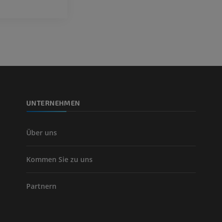
Fotografie
CTA der untere
Extremitäten
PREMIUM
CT
PREMIUM
Beinarterien u
CT
KOSTENLOS
UNTERNEHMEN
Arteriografie 
Extremität
Angiographie
Über uns
KOSTENLOS
Kommen Sie zu uns
Partnern