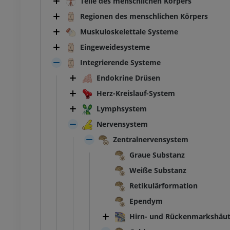
Teile des menschlichen Körpers
Regionen des menschlichen Körpers
Muskuloskelettale Systeme
Eingeweidesysteme
Integrierende Systeme
Endokrine Drüsen
Herz-Kreislauf-System
Lymphsystem
Nervensystem
Zentralnervensystem
Graue Substanz
Weiße Substanz
Retikulärformation
Ependym
Hirn- und Rückenmarkshäu