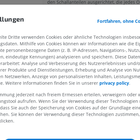
den Schallanteilen ausgerichtet, die jedes O
und die als interaurale Zeitunterschiede be
OBERE GLIEDMASSE
UNTERE GLIEDMASSE
Dies trägt ebenfalls zur Schalllokalisation be
llungen
Fortfahren, ohne C
Perioliväre Kerne
– Diese Kerne helfen dabei
MRT der oberen Extremität
Untere Extrem
Aktivität in der Cochlea, die Teil des Innenoh
MRT
Abbildungen
te Dritte verwenden Cookies oder ähnliche Technologien insbeson
ven
regulieren und zu kontrollieren.
PREMIUM
PREMIUM
sdaten. Mithilfe von Cookies können wir Informationen wie die Ei
es Hirnstamms
te personenbezogene Daten (z. B. IP-Adressen, Navigations-, Nutz
Gemeinsam arbeiten die Kerne des Trapezkör
en, eindeutige Kennungen) analysieren und speichern. Diese Date
MRT der Schulter
Röntgenaufna
Obere Olivenkernkomplex
daran, die Richtu
MRT
unteren Extre
rarbeitet: Analyse und Verbesserung des Nutzererlebnisses und/
Qualität von Schallreizen zu verarbeiten und 
Röntgenbilder
erer Produkte und Dienstleistungen, Erhebung und Analyse von Nu
PREMIUM
helfen, deren Herkunft zu bestimmen.
kenwinkel
len Netzwerken, Anzeige von personalisierten Inhalten, Leistungs
KOSTENLOS
lte. Weitere Informationen finden Sie in unserer
privacy policy
.
MRT des Handgelenks
Stimmt diese Übersetzung nicht ganz?
MRT
MRT der unter
immung jederzeit nach freiem Ermessen erteilen, verweigern oder 
-Furche
MRT
PREMIUM
lungstool aufrufen. Wenn Sie der Verwendung dieser Technologien
hnitt der Brücke
PREMIUM
 dass Sie auch der Speicherung von Cookies auf der Grundlage ein
Referenzen
chen. Sie können der Verwendung dieser Technologien zustimmen, 
MRT des Ellenbogens
licken.
MRT
Hüft-MRT
Kopp-Scheinpflug, C., Tolnai, S., Malmierca, M.S. and
MRT
(2008) ‘The medial nucleus of the trapezoid body: Co
PREMIUM
physiology’,
Neuroscience
, 154(1), pp. 160–170. Availa
PREMIUM
https://doi.org/10.1016/j.neuroscience.2008.01.088