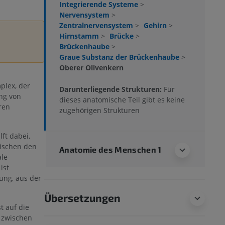
Integrierende Systeme
>
Nervensystem
>
Zentralnervensystem
>
Gehirn
>
Hirnstamm
>
Brücke
>
Brückenhaube
>
Graue Substanz der Brückenhaube
>
Oberer Olivenkern
plex, der
Darunterliegende Strukturen:
Für
ng von
dieses anatomische Teil gibt es keine
ren
zugehörigen Strukturen
lft dabei,
wischen den
Anatomie des Menschen 1
ale
ist
ung, aus der
Übersetzungen
t auf die
e zwischen