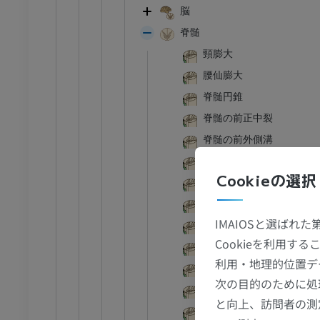
脳
脊髄
頸膨大
腰仙膨大
脊髄円錐
脊髄の前正中裂
脊髄の前外側溝
脊髄の後外側溝
Cookieの選択
脊髄の後中間溝
脊髄の後正中溝
IMAIOSと選ばれ
頸髄
Cookieを利用
胸髄
利用・地理的位置デ
腰髄
次の目的のために処
足首 - 足
仙髄
と向上、訪問者の測
尾髄