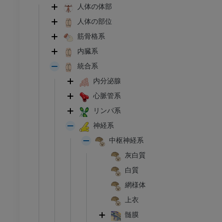
人体の体部
人体の部位
筋骨格系
内臓系
統合系
内分泌腺
心脈管系
リンパ系
神経系
中枢神経系
灰白質
白質
網様体
上衣
髄膜