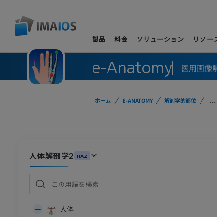
製品
料金
ソリューション
リソー
e-Anatomy
医用画像
ホーム
E-ANATOMY
解剖学的部位
...
人体解剖学2
HA2
人体