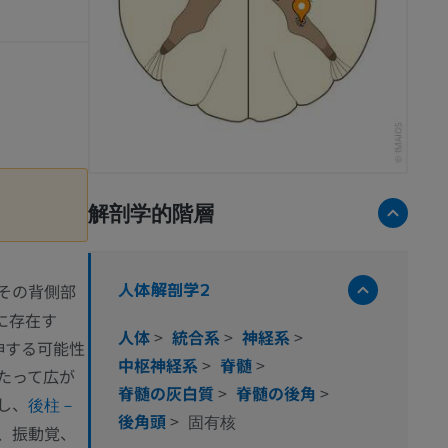
解剖学的階層
人体解剖学2
その背側部
に存在す
人体
>
統合系
>
神経系
>
伸する可能性
中枢神経系
>
脊髄
>
たって広が
脊髄の灰白質
>
脊髄の後角
>
し、
後柱－
後角頭
>
固有核
、振動覚、