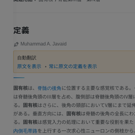
定義
Muhammad A. Javaid
自動翻訳
原文を表示
常に原文の定義を表示
固有核
は、
に位置する主要な感覚核である。
脊髄の後角
は脊髄後角頭のIII層を占め、腹側部は脊髄後角頭のIV層
る。
固有核
はさらに、後角の頸部においてV層にまで延
がある。垂直方向には、
固有核
は脊髄の後角の全長にわ
る。
固有核
は感覚入力の処理において重要な役割を果た
を上行する一次求心性ニューロンの側枝から
内側毛帯路