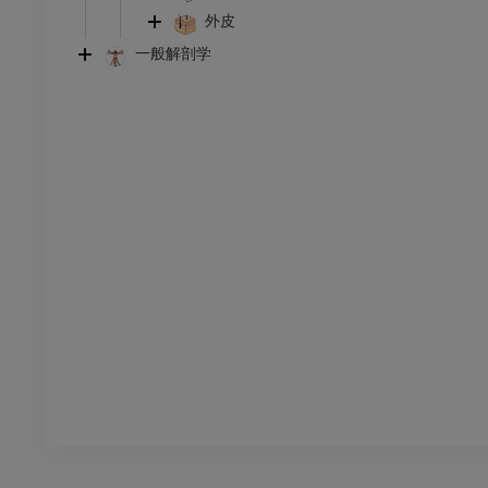
下肢
外皮
トレーション
イラストレーション
一般解剖学
アム
プレミアム
足根および足部のCT
CT
プレミアム