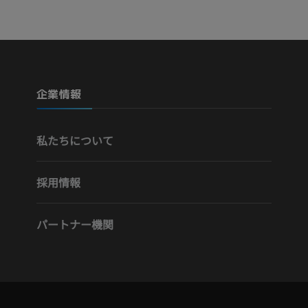
Visible Human Project
下肢CTA
写真
CT
プレミアム
プレミアム
下腿（動脈・
企業情報
CT
無料
私たちについて
下肢動脈造影
血管造影
採用情報
無料
パートナー機関