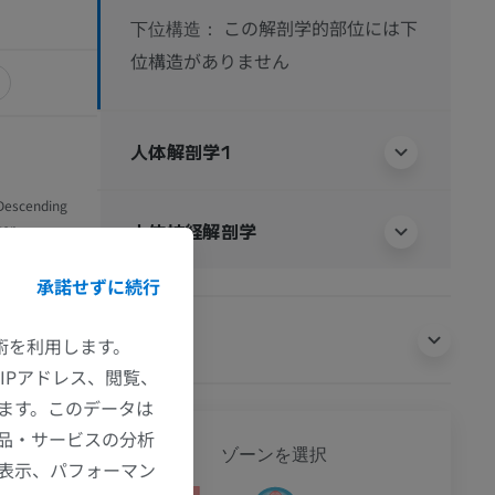
この解剖学的部位には下
下位構造：
位構造がありません
人体解剖学1
 Descending
人体神経解剖学
wer
承諾せずに続行
ontent reviewed
ectronic
翻訳
lth
; Accessed
技術を利用します。
IPアドレス、閲覧、
ます。このデータは
Quarterly
品・サービスの分析
全身
2), pp.193-212.
ゾーンを選択
の表示、パフォーマン