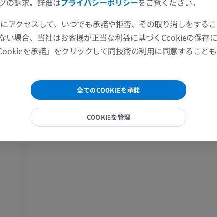
ツの訴求。詳細は
プライバシーポリシー
をご覧ください。
上肢MRI
下肢
MRI
イラストレー
ツールにアクセスして、いつでも承諾や拒否、その取り消しをする
ギャラリー
プレミアム
プレミアム
ない場合、当社はお客様が正当な利益に基づくCookieの保存
Cookieを承諾」をクリックして同技術の利用に同意すること
肩関節MRI
下肢X線
様質
MRI
X線画像
プレミアム
無料
全てのCOOKIEを承諾
手関節MRI
下肢MRI
COOKIEを管理
MRI
MRI
プレミアム
プレミアム
肘関節MRI
股関節MRI
MRI
MRI
プレミアム
プレミアム