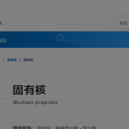
ス
解剖
後角頭
固有核
固有核
Nucleus proprius
関連用語：
固有核；脊髄第III層・第IV層