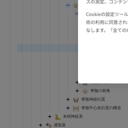
スの測定、コンテン
I
足根MRI
脊髄の灰白質
MRI
Cookieの設定
脊髄の後角
アム
プレミアム
術の利用に同意され
後角尖
なします。「全ての
後角頭
CT関節造影
前足MRI
後角の膠
節造影
MRI
固有核
アム
プレミアム
後角頸
後角底
RI
下肢MRI
MRI
脊髄網様体
脊髄中間帯
アム
プレミアム
脊髄の前角
線
下肢X線
脊髄神経白質
像
X線画像
脊髄中心灰白質の構造
無料
末梢神経系
感覚器