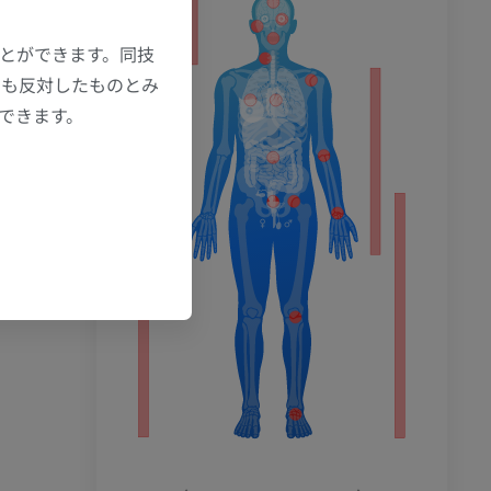
ション
ことができます。同技
にも反対したものとみ
もできます。
‹
›