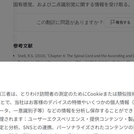
固有感覚、および二点識別覚に関する情報を受け取る。
この翻訳に問題がありますか？
報告する
参考文献
Snell, R.S. (2010). ‘Chapter 4: The Spinal Cord and the Ascending and
Tracts’, in
Clinical Neuroanatomy
. (7th ed.) Philadelphia: Wolters Klu
Health/Lippincott Williams & Wilkins, pp. 137-142.
Byrne, J.H. and Dafny, N. ‘Chapter 2: Anatomy of the Spinal Cord. [C
and revised 07 Oct 2020].
In Neuroanatomy Online, an open-access el
laboratory for the neurosciences. McGovern Medical School at UTHea
た第三者は、とりわけ訪問者の測定のためにCookieまたは類似
2022 Oct 22. Available from:
することで、当社はお客様のデバイスの特徴やいくつかの個人情報（
https://nba.uth.tmc.edu/neuroscience/m/s2/chapter03.html
ータ、一意識別子等）などの情報を分析し保存することができ
Brown, A.G. (1982). Review article the dorsal horn of the spinal cord.
理されます：ユーザーエクスペリエンス・提供コンテンツ・製
上肢
下肢
Journal of Experimental Physiology: Translation and Integration
, 67(
定と分析、SNSとの連携、パーソナライズされたコンテンツ
https://doi.org/10.1113/expphysiol.1982.sp002630