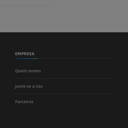
Fotografia
CTA da extremi
TC
PREMIUM
PREMIUM
Perna (artérias
TC
GRÁTIS
EMPRESA
Arteriografia
inferiores
Angiografia
Quem somos
GRÁTIS
Junte-se a nós
Parceiros