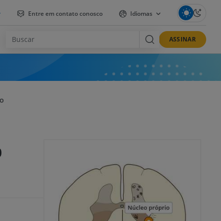
r
Entre em contato conosco
Idiomas
ASSINAR
IO
o