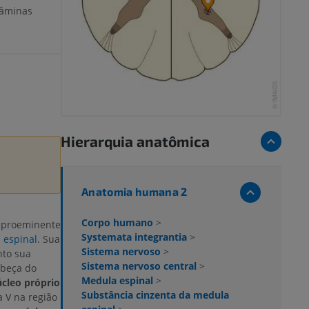
Lâminas
Hierarquia anatômica
Anatomia humana 2
Corpo humano
>
 proeminente
Systemata integrantia
>
 espinal
. Sua
Sistema nervoso
>
nto sua
Sistema nervoso central
>
abeça do
Medula espinal
>
cleo próprio
Substância cinzenta da medula
 V na região