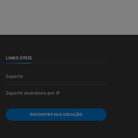
dade inferior
 e ossos)
LINKS ÚTEIS
 dos membros
Suporte
Suporte assinatura por IP
ENCONTRE SUA SOLUÇÃO