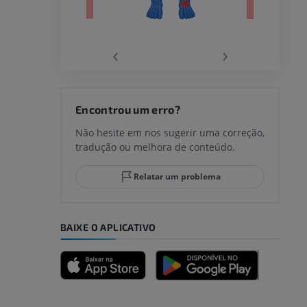
‹
›
joelho
Encontrou um erro?
Não hesite em nos sugerir uma correção,
tradução ou melhora de conteúdo.
lo e do
Relatar um problema
BAIXE O APLICATIVO