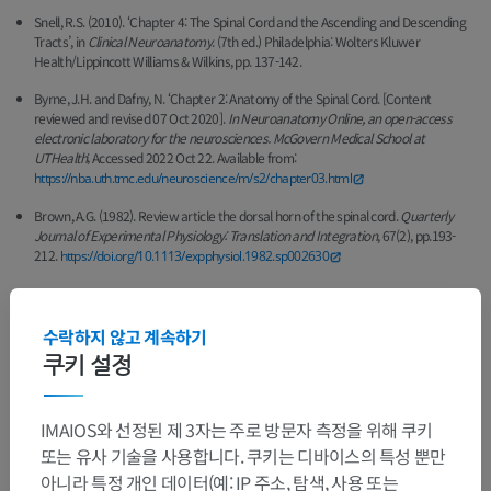
Snell, R.S. (2010). ‘Chapter 4: The Spinal Cord and the Ascending and Descending
Tracts’, in
Clinical Neuroanatomy
. (7th ed.) Philadelphia: Wolters Kluwer
Health/Lippincott Williams & Wilkins, pp. 137-142.
Byrne, J.H. and Dafny, N. ‘Chapter 2: Anatomy of the Spinal Cord. [Content
reviewed and revised 07 Oct 2020].
In Neuroanatomy Online, an open-access
electronic laboratory for the neurosciences. McGovern Medical School at
UTHealth
; Accessed 2022 Oct 22. Available from:
https://nba.uth.tmc.edu/neuroscience/m/s2/chapter03.html
Brown, A.G. (1982). Review article the dorsal horn of the spinal cord.
Quarterly
Journal of Experimental Physiology: Translation and Integration
, 67(2), pp.193-
212.
https://doi.org/10.1113/expphysiol.1982.sp002630
수락하지 않고 계속하기
갤러리
쿠키 설정
IMAIOS와 선정된 제 3자는 주로 방문자 측정을 위해 쿠키
또는 유사 기술을 사용합니다. 쿠키는 디바이스의 특성 뿐만
아니라 특정 개인 데이터(예: IP 주소, 탐색, 사용 또는