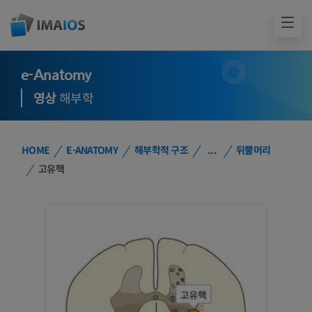
e-Anatomy
영상
해부학
HOME
E-ANATOMY
해부학적 구조
...
뒤뿔머리
고유핵