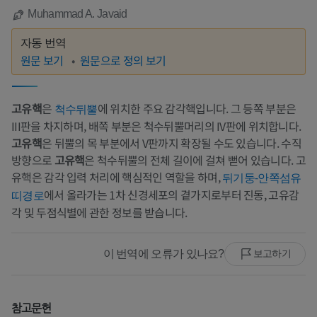
Muhammad A. Javaid
자동 번역
원문 보기
원문으로 정의 보기
고유핵
은
에 위치한 주요 감각핵입니다. 그 등쪽 부분은
척수뒤뿔
III판을 차지하며, 배쪽 부분은 척수뒤뿔머리의 IV판에 위치합니다.
고유핵
은 뒤뿔의 목 부분에서 V판까지 확장될 수도 있습니다. 수직
방향으로
고유핵
은 척수뒤뿔의 전체 길이에 걸쳐 뻗어 있습니다. 고
유핵은 감각 입력 처리에 핵심적인 역할을 하며,
뒤기둥-안쪽섬유
에서 올라가는 1차 신경세포의 곁가지로부터 진동, 고유감
띠경로
각 및 두점식별에 관한 정보를 받습니다.
이 번역에 오류가 있나요?
보고하기
참고문헌