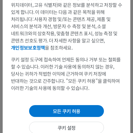
위치데이터, 고유 식별자)와 같은 정보를 분석하고 저장할 수
있게 합니다. 이 데이터는 다음 과 같은 목적을 위해
처리됩니다: 사용자 경험 및/또는 콘텐츠 제공, 제품 및
서비스의 분석과 개선, 방문자 수 측정 및 분석, 소셜
네트워크와의 상호작용, 맞춤형 콘텐츠 표시, 성능 측정 및
콘텐츠 선호도 평가. 더 자세한 사항을 알고 싶으면,
해부학적 계층
개인정보보호정책
을 참조하세요.
쿠키 설정 도구에 접속하여 언제든 동의나 거부 또는 철회를
할 수 있습니다. 이러한 기술 사용에 동의하지 않는 경우,
인체 해부학 2
당사는 귀하가 적법한 이익에 근거하여 쿠키 저장에
인체
>
통합계통
>
신경계통
>
중추신경계통
>
척수
>
반대하는 것으로 간주합니다. "모든 쿠키 허용"을 클릭하여
척수회색질
>
척수뒤뿔
>
뒤뿔머리
>
이러한 기술의 사용에 동의할 수 있습니다.
고유핵
이 부위는 하위 해부 구조가 없습니다
하위 구조:
모든 쿠키 허용
인체 해부학 1
쿠키 설정