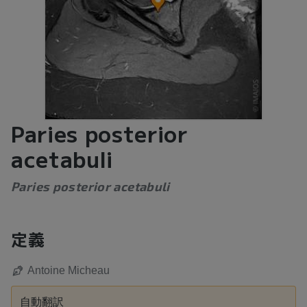
Paries posterior
acetabuli
Paries posterior acetabuli
定義
Antoine Micheau
自動翻訳