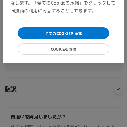
なします。「全てのCookieを承諾」をクリックして
人体解剖学2
同技術の利用に同意することもできます。
人体
>
筋骨格系
>
骨格系
>
下肢骨
>
下肢帯の骨
>
寛骨
>
寛骨臼
>
全てのCOOKIEを承諾
Paries posterior acetabuli
この解剖学的部位には下位構造がありま
COOKIEを管理
下位構造：
せん
翻訳
間違いを発見しましたか？