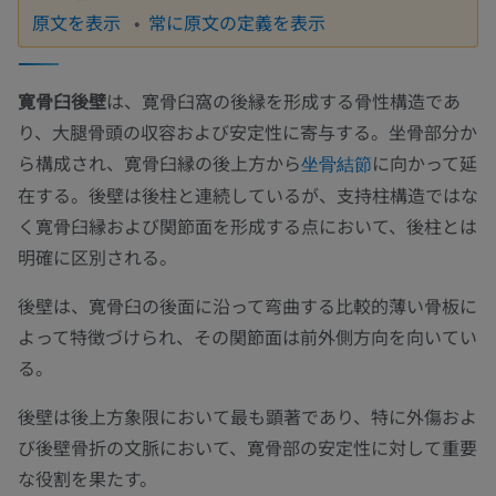
原文を表示
常に原文の定義を表示
寛骨臼後壁
は、寛骨臼窩の後縁を形成する骨性構造であ
り、大腿骨頭の収容および安定性に寄与する。坐骨部分か
ら構成され、寛骨臼縁の後上方から
に向かって延
坐骨結節
在する。後壁は後柱と連続しているが、支持柱構造ではな
く寛骨臼縁および関節面を形成する点において、後柱とは
明確に区別される。
後壁は、寛骨臼の後面に沿って弯曲する比較的薄い骨板に
よって特徴づけられ、その関節面は前外側方向を向いてい
る。
後壁は後上方象限において最も顕著であり、特に外傷およ
び後壁骨折の文脈において、寛骨部の安定性に対して重要
な役割を果たす。