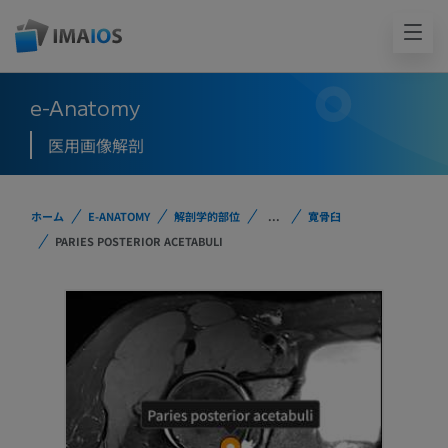
e-Anatomy
医用画像解剖
ホーム
E-ANATOMY
解剖学的部位
...
寛骨臼
PARIES POSTERIOR ACETABULI