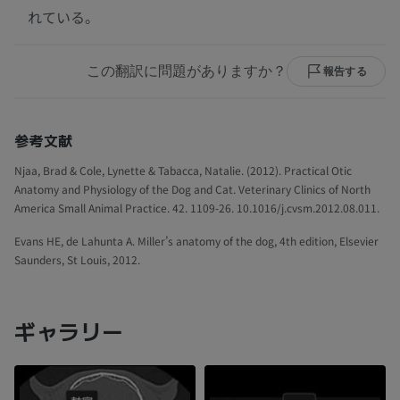
れている。
この翻訳に問題がありますか？
報告する
参考文献
Njaa, Brad & Cole, Lynette & Tabacca, Natalie. (2012). Practical Otic
Anatomy and Physiology of the Dog and Cat. Veterinary Clinics of North
America Small Animal Practice. 42. 1109-26. 10.1016/j.cvsm.2012.08.011.
Evans HE, de Lahunta A. Miller’s anatomy of the dog, 4th edition, Elsevier
Saunders, St Louis, 2012.
ギャラリー