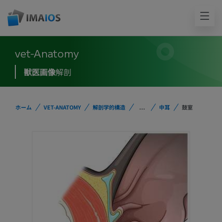
vet-Anatomy
獣医画像
解剖
ホーム
VET-ANATOMY
解剖学的構造
...
中耳
鼓室