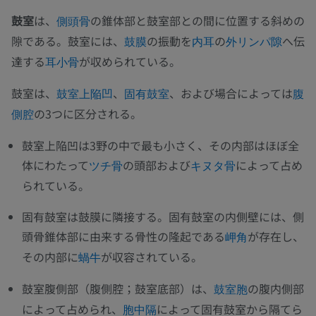
鼓室
は、
の錐体部と鼓室部との間に位置する斜めの
側頭骨
隙である。鼓室には、
の振動を
の
へ伝
鼓膜
内耳
外リンパ隙
達する
が収められている。
耳小骨
鼓室は、
、
、および場合によっては
鼓室上陥凹
固有鼓室
腹
の3つに区分される。
側腔
鼓室上陥凹は3野の中で最も小さく、その内部はほぼ全
体にわたって
の頭部および
によって占め
ツチ骨
キヌタ骨
られている。
固有鼓室は鼓膜に隣接する。固有鼓室の内側壁には、側
頭骨錐体部に由来する骨性の隆起である
が存在し、
岬角
その内部に
が収容されている。
蝸牛
鼓室腹側部（腹側腔；鼓室底部）は、
の腹内側部
鼓室胞
によって占められ、
によって固有鼓室から隔てら
胞中隔