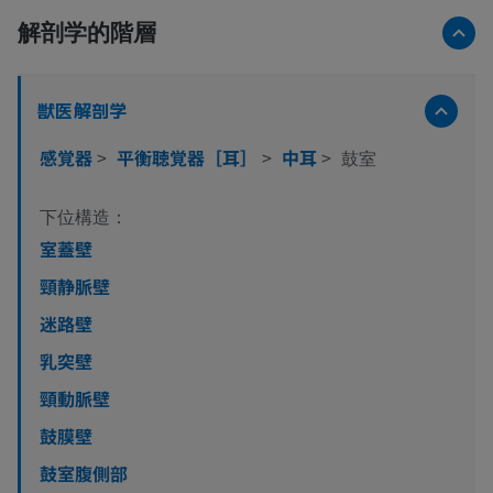
解剖学的階層
獣医解剖学
感覚器
>
平衡聴覚器［耳］
>
中耳
>
鼓室
下位構造：
室蓋壁
頸静脈壁
迷路壁
乳突壁
頸動脈壁
鼓膜壁
鼓室腹側部