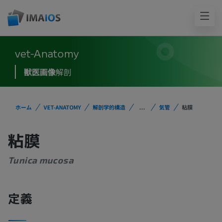
vet-Anatomy
獣医画像
解剖
ホーム
VET-ANATOMY
解剖学的構造
...
気管
粘膜
粘膜
Tunica mucosa
定義