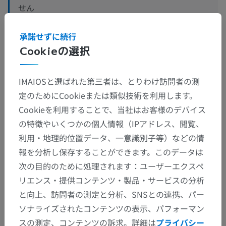
せん
承諾せずに続行
Cookieの選択
人間の比較解剖学
IMAIOSと選ばれた第三者は、とりわけ訪問者の測
定のためにCookieまたは類似技術を利用します。
翻訳
Cookieを利用することで、当社はお客様のデバイス
の特徴やいくつかの個人情報（IPアドレス、閲覧、
利用・地理的位置データ、一意識別子等）などの情
間違いを発見しましたか？
報を分析し保存することができます。このデータは
次の目的のために処理されます：ユーザーエクスペ
修正や翻訳、内容の改善の提案がありましたらどう
リエンス・提供コンテンツ・製品・サービスの分析
ぞお知らせください。
と向上、訪問者の測定と分析、SNSとの連携、パー
ソナライズされたコンテンツの表示、パフォーマン
問題を報告
スの測定、コンテンツの訴求。詳細は
プライバシー