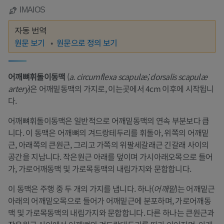
IMAIOS
자동 번역
원문 보기
원문으로 정의 보기
어깨뼈휘돌이동맥
(
a. circumflexa scapulæ; dorsalis scapulæ
artery
)은 어깨밑동맥의 가지로, 이는곳에서 4cm 이후에 시작됩니
다.
어깨뼈휘돌이동맥은 일반적으로 어깨밑동맥의 연속 부분보다 큽
니다. 이 동맥은 어깨뼈의 겨드랑테두리를 휘돌아, 위쪽의 어깨밑
근, 아래쪽의 큰원근, 그리고 가쪽의 위팔세갈래근 긴갈래 사이의
공간을 지납니다. 작은원근 아래를 덮이며 가시아래오목으로 들어
가, 가로어깨동맥 및 가로목동맥의 내림가지와 문합합니다.
이 동맥은 주행 중 두 개의 가지를 냅니다. 하나(
어깨밑
)는 어깨밑근
아래의 어깨밑오목으로 들어가 어깨밑근에 분포하며, 가로어깨동
맥 및 가로목동맥의 내림가지와 문합합니다. 다른 하나는 큰원근과