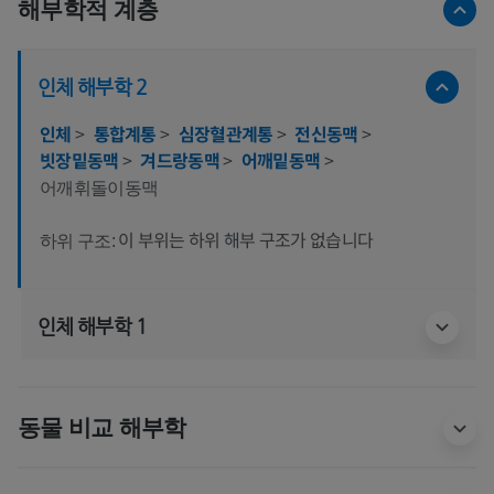
해부학적 계층
인체 해부학 2
인체
>
통합계통
>
심장혈관계통
>
전신동맥
>
빗장밑동맥
>
겨드랑동맥
>
어깨밑동맥
>
어깨휘돌이동맥
이 부위는 하위 해부 구조가 없습니다
하위 구조:
인체 해부학 1
동물 비교 해부학