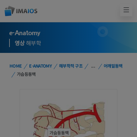
e-Anatomy
영상
해부학
HOME
E-ANATOMY
해부학적 구조
...
어깨밑동맥
가슴등동맥