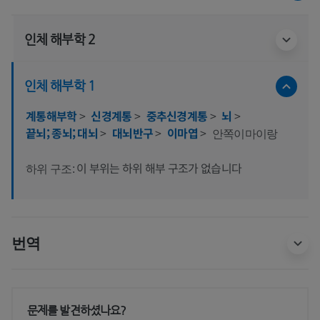
인체 해부학 2
인체 해부학 1
계통해부학
>
신경계통
>
중추신경계통
>
뇌
>
끝뇌; 종뇌; 대뇌
>
대뇌반구
>
이마엽
>
안쪽이마이랑
이 부위는 하위 해부 구조가 없습니다
하위 구조:
번역
문제를 발견하셨나요?