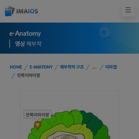
e-Anatomy
영상
해부학
HOME
E-ANATOMY
해부학적 구조
...
이마엽
안쪽이마이랑