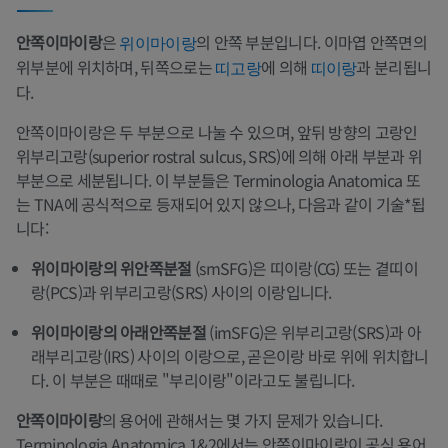
안쪽이마이랑
은
의 안쪽 부분입니다. 이마엽 안쪽면의
위이마이랑
위부분에 위치하며, 뒤쪽으로는
에 의해
과 분리됩니
띠고랑
띠이랑
다.
안쪽이마이랑은 두 부분으로 나눌 수 있으며, 앞뒤 방향의 고랑인
위부리고랑(superior rostral sulcus, SRS)에 의해 아래 부분과 위
부분으로 세분됩니다. 이 부분들은 Terminologia Anatomica 또
는 TNA에 공식적으로 등재되어 있지 않으나, 다음과 같이 기술*됩
니다:
위이마이랑의 위안쪽분절
(smSFG)은 띠이랑(CG) 또는 곁띠이
랑(PCS)과 위부리고랑(SRS) 사이의 이랑입니다.
위이마이랑의 아래안쪽분절
(imSFG)은 위부리고랑(SRS)과 아
래부리고랑(IRS) 사이의 이랑으로, 곧은이랑 바로 위에 위치합니
다. 이 부분은 때때로 "부리이랑"이라고도 불립니다.
안쪽이마이랑
의 용어에 관해서는 몇 가지 문제가 있습니다.
Terminologia Anatomica 1&2에서는 안쪽이마이랑이 공식 용어