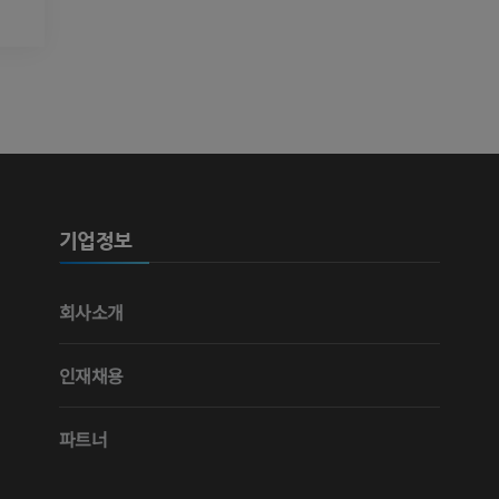
다리 혈관조
혈관조영
무료
기업정보
회사소개
인재채용
파트너