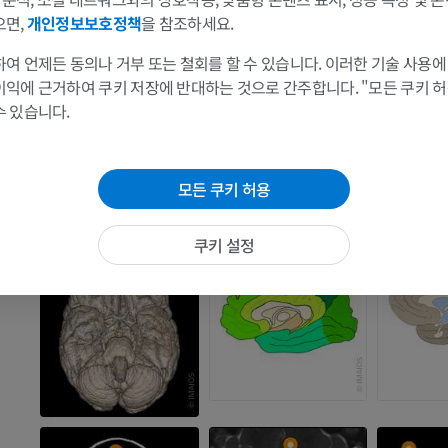
MRI
방사선 사진
으면,
개인정보보호정책
을 참조하세요.
프리미엄
무료
여 언제든 동의나 거부 또는 철회를 할 수 있습니다. 이러한 기술 사용에
이익에 근거하여 쿠키 저장에 반대하는 것으로 간주합니다. "모든 쿠키 
손목 MRI
다리 MRI
랑
수 있습니다.
MRI
MRI
프리미엄
프리미엄
랑
모든 쿠키 허용
팔꿈치 MRI
엉덩이 MRI
MRI
MRI
쿠키 설정
프리미엄
프리미엄
손 MRI
무릎 MRI
MRI
MRI
프리미엄
프리미엄
팔 방사선촬영
무릎 관절조영
방사선 사진
CT 관절