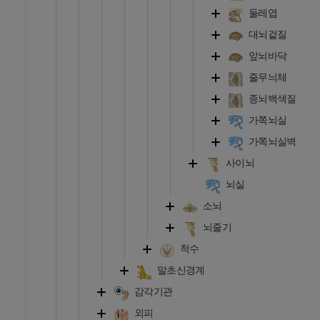
둘레엽
프리미엄
대뇌겉질
앞뇌바닥
줄무늬체
종뇌백색질
가쪽뇌실
가쪽뇌실벽
사이뇌
뇌실
소뇌
뇌줄기
척수
말초신경계
감각기관
외피