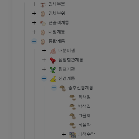
인체부분
인체부위
근골격계통
내장계통
통합계통
내분비샘
심장혈관계통
림프기관
신경계통
중추신경계통
회색질
백색질
그물체
뇌실막
뇌척수막