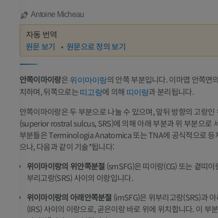
Antoine Micheau
자동 번역
원문 보기
원문으로 정의 보기
안쪽이마이랑
은
의 안쪽 부분입니다. 이마엽 안쪽면
위이마이랑
치하며, 뒤쪽으로는
에 의해
과 분리됩니다.
띠고랑
띠이랑
안쪽이마이랑은 두 부분으로 나눌 수 있으며, 앞뒤 방향의 고랑인
(superior rostral sulcus, SRS)에 의해 아래 부분과 위 부분으
부분들은 Terminologia Anatomica 또는 TNA에 공식적으로 
으나, 다음과 같이 기술*됩니다:
위이마이랑의 위안쪽분절
(smSFG)은 띠이랑(CG) 또는 곁띠이랑
부리고랑(SRS) 사이의 이랑입니다.
위이마이랑의 아래안쪽분절
(imSFG)은 위부리고랑(SRS)과
(IRS) 사이의 이랑으로, 곧은이랑 바로 위에 위치합니다. 이 부