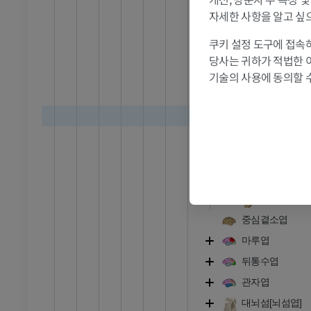
절
MRI
위이마이랑
자세한 사항을 알고 싶
프리미엄
중심앞고랑
쿠키 설정 도구에 접속하
중심앞이랑
당사는 귀하가 적법한 
RI
다리 MRI
앞중심곁이
기술의 사용에 동의할 
MRI
중심곁고랑
프리미엄
안쪽이마이
곧은이랑
방사선 촬영
다리 방사선 촬영
 사진
방사선 사진
후각고랑
눈확이랑
무료
눈확고랑
다리
중심곁소엽
삽화
마루엽
프리미엄
뒤통수엽
관자엽
발목 및 발 CT
대뇌섬[뇌섬엽]
CT