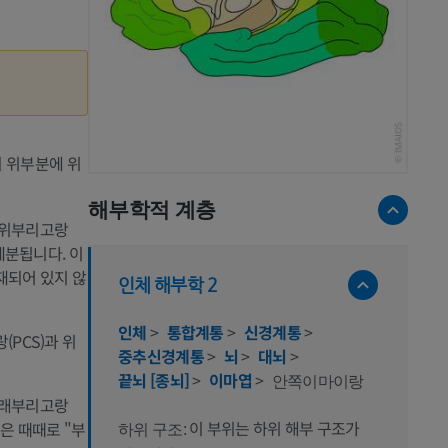
의 위부분에 위
해부학적 계층
 위부리고랑
로 세분됩니다. 이
등재되어 있지 않
인체 해부학 2
인체
>
통합계통
>
신경계통
>
(PCS)과 위
중추신경계통
>
뇌
>
대뇌
>
끝뇌 [종뇌]
>
이마엽
>
안쪽이마이랑
 아래부리고랑
이 부위는 하위 해부 구조가
분은 때때로 "부
하위 구조: