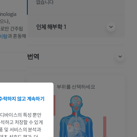
없습니다
ologia
으나,
인체 해부학 1
용어로만 간주됩
과 혼동해
이랑
번역
전신
부위를 선택하세요
수락하지 않고 계속하기
는 디바이스의 특성 뿐만
 분석하고 저장할 수 있게
제품 및 서비스의 분석과
촬영
텐츠 선호도 평가. 더