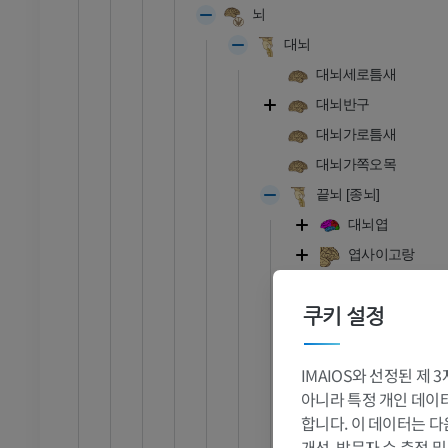
뇌
대뇌
대뇌세로틈새
대뇌반구
대뇌가로틈새
대뇌가쪽오목
끝뇌 [종뇌]
대뇌엽
엽사이고랑
발목 - 발
이마엽
쿠키 설정
이마덮개
RI
발목 MRI
아래이마이
MRI
IMAIOS와 선정된 제
아래이마고
프리미엄
아니라 특정 개인 데이터(
중간이마이
합니다. 이 데이터는 다
위이마고랑
관절조영 CT
발앞부 MRI
개선, 방문자 수 측정 