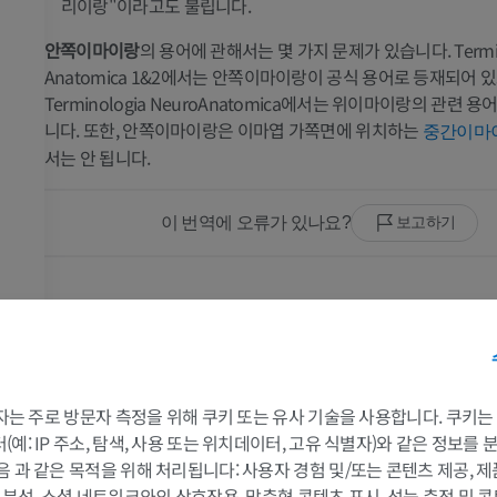
리이랑"이라고도 불립니다.
안쪽이마이랑
의 용어에 관해서는 몇 가지 문제가 있습니다. Termin
Anatomica 1&2에서는 안쪽이마이랑이 공식 용어로 등재되어 있
Terminologia NeuroAnatomica에서는 위이마이랑의 관련 
니다. 또한, 안쪽이마이랑은 이마엽 가쪽면에 위치하는
중간이마
서는 안 됩니다.
이 번역에 오류가 있나요?
보고하기
팔
다리
갤러리
팔 MRI
다리
랑
MRI
삽화
 3자는 주로 방문자 측정을 위해 쿠키 또는 유사 기술을 사용합니다. 쿠키
랑
프리미엄
프리미엄
예: IP 주소, 탐색, 사용 또는 위치데이터, 고유 식별자)와 같은 정보를
랑
음 과 같은 목적을 위해 처리됩니다: 사용자 경험 및/또는 콘텐츠 제공, 
어깨 MRI
다리 방사선 
및 분석, 소셜 네트워크와의 상호작용, 맞춤형 콘텐츠 표시, 성능 측정 및 콘