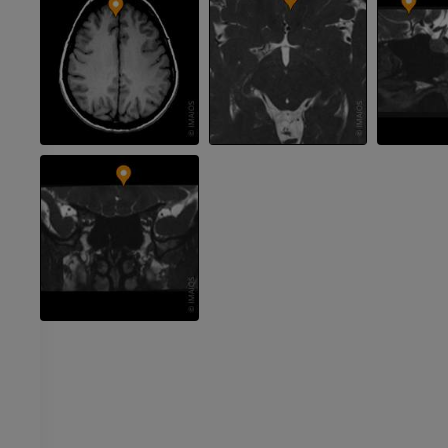
프리미엄
프리미엄
팔
발목 및 발뒤부
삽화
MRI
프리미엄
프리미엄
팔 혈관조영술
발앞부 MRI
혈관조영
MRI
무료
프리미엄
가시인간프로젝트
다리 CTA
사진
CT
프리미엄
프리미엄
다리 동맥 및
CT
무료