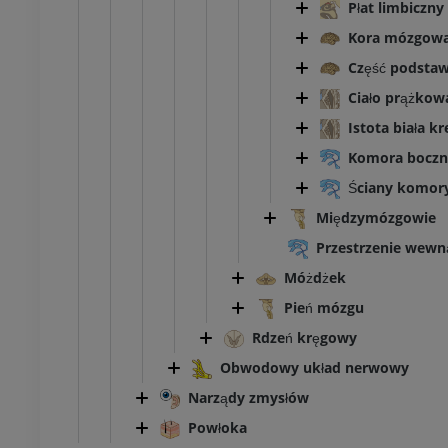
Płat limbiczny
Kora mózgow
Część podsta
Ciało prążkow
Istota biała 
Komora boczn
Ściany komory
Międzymózgowie
Przestrzenie wew
Móżdżek
Pień mózgu
Rdzeń kręgowy
Obwodowy układ nerwowy
Narządy zmysłów
Powłoka