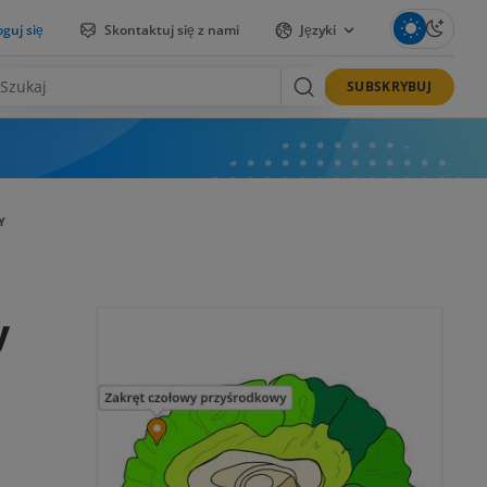
guj się
Skontaktuj się z nami
Języki
SUBSKRYBUJ
Y
y