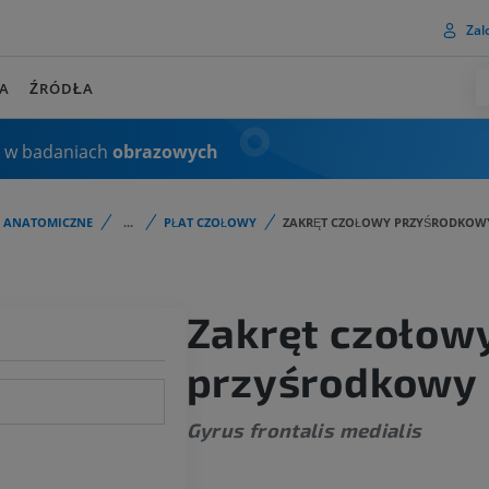
Zalo
A
ŹRÓDŁA
 w badaniach
obrazowych
I ANATOMICZNE
...
PŁAT CZOŁOWY
ZAKRĘT CZOŁOWY PRZYŚRODKOW
Zakręt czołow
przyśrodkowy
Gyrus frontalis medialis