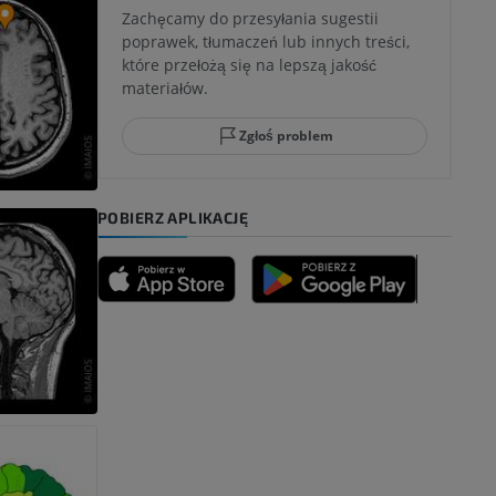
Zachęcamy do przesyłania sugestii
poprawek, tłumaczeń lub innych treści,
które przełożą się na lepszą jakość
ci stępu
materiałów.
Zgłoś problem
ia
POBIERZ APLIKACJĘ
zyny dolnej
 nogi
kończyny