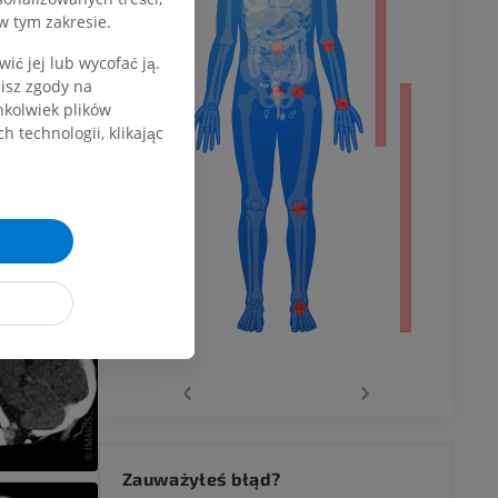
dolnej
ym na
w tym zakresie.
ć jej lub wycofać ją.
zisz zgody na
czeniem?
hkolwiek plików
olnej
 technologii, klikając
wu
wu
‹
›
 kolana
Zauważyłeś błąd?