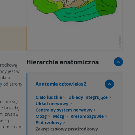
Hierarchia anatomiczna
środkową
żony jest w
płata
Anatomia człowieka 2
y
od strony
Ciało ludzkie
>
Układy integrujące
>
óżnia się
Układ nerwowy
>
ne bruzdą
Centralny system nerwowy
>
ym, zwaną
Mózg
>
Mózg
>
Kresomózgowie
>
ie są
Płat czołowy
>
atomica ani
Zakręt czołowy przyśrodkowy