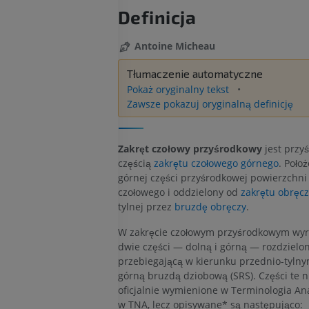
Definicja
Antoine Micheau
Tłumaczenie automatyczne
Pokaż oryginalny tekst
Zawsze pokazuj oryginalną definicję
Zakręt czołowy przyśrodkowy
jest przy
częścią
zakrętu czołowego górnego
. Poło
górnej części przyśrodkowej powierzchni 
czołowego i oddzielony od
zakrętu obręcz
tylnej przez
bruzdę obręczy
.
W zakręcie czołowym przyśrodkowym wyr
dwie części — dolną i górną — rozdzielo
przebiegającą w kierunku przednio-tyln
górną bruzdą dziobową (SRS). Części te n
oficjalnie wymienione w Terminologia An
w TNA, lecz opisywane* są następująco: