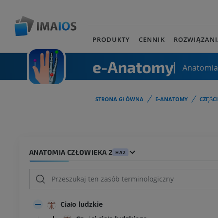
PRODUKTY
CENNIK
ROZWIĄZANI
e-Anatomy
Anatomia
STRONA GŁÓWNA
E-ANATOMY
CZĘŚC
ANATOMIA CZŁOWIEKA 2
HA2
Ciało ludzkie