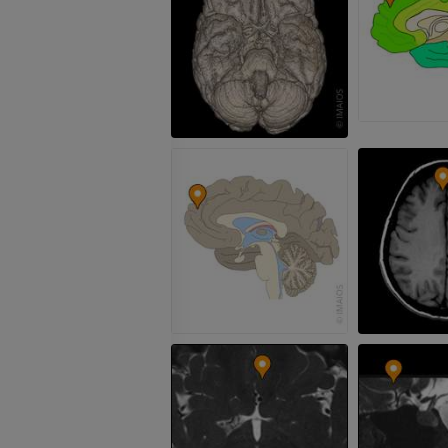
dolnej
Angiografia
ZA DARMO