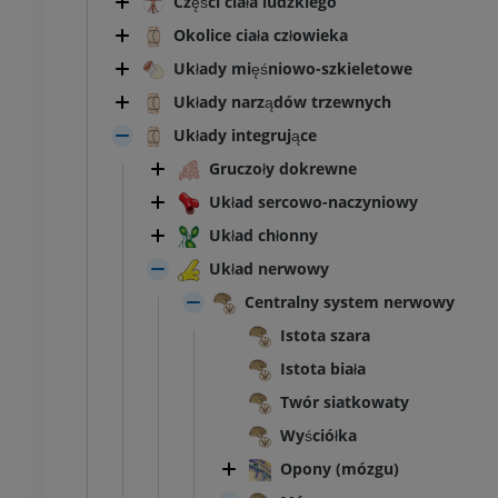
Części ciała ludzkiego
Okolice ciała człowieka
Układy mięśniowo-szkieletowe
Układy narządów trzewnych
Układy integrujące
Gruczoły dokrewne
Układ sercowo-naczyniowy
Układ chłonny
Układ nerwowy
Centralny system nerwowy
Istota szara
Istota biała
Twór siatkowaty
Wyściółka
Opony (mózgu)