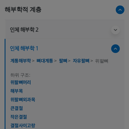
해부학적 계층
인체 해부학 2
인체 해부학 1
계통해부학
>
뼈대계통
>
팔뼈
>
자유팔뼈
>
위팔뼈
하위 구조:
위팔뼈머리
해부목
위팔뼈외과목
큰결절
작은결절
결절사이고랑