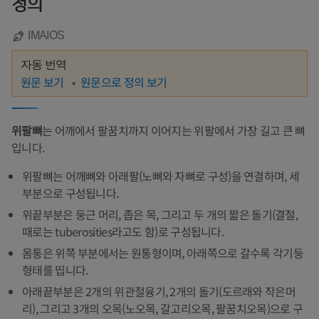
정의
IMAIOS
자동 번역
원문 보기
원문으로 정의 보기
위팔뼈
는 어깨에서 팔꿈치까지 이어지는 위팔에서 가장 길고 큰 뼈
입니다.
위팔뼈는 어깨뼈와 아래팔(노뼈와 자뼈로 구성)을 연결하며, 세
부분으로 구성됩니다.
위끝부분은 둥근 머리, 좁은 목, 그리고 두 개의 짧은 돌기(결절,
때로는 tuberosities라고도 함)로 구성됩니다.
몸통은 위쪽 부분에서는 원통형이며, 아래쪽으로 갈수록 각기둥
형태를 띱니다.
아래끝부분은 2개의 위관절융기, 2개의 돌기(도르래와 작은머
리), 그리고 3개의 오목(노오목, 갈고리오목, 팔꿈치오목)으로 구