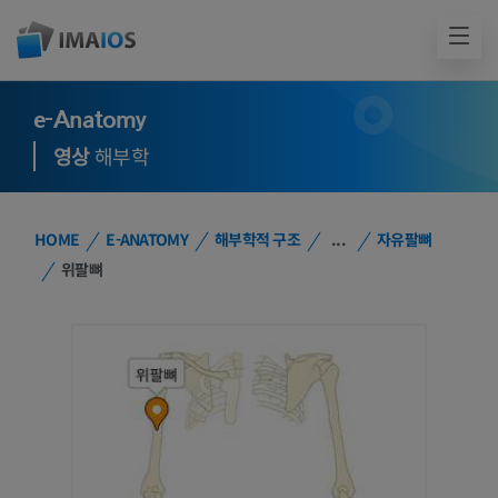
e-Anatomy
영상
해부학
HOME
E-ANATOMY
해부학적 구조
...
자유팔뼈
위팔뼈