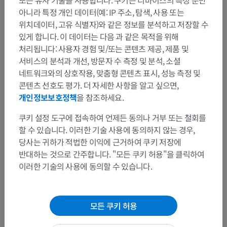
아니라 특정 개인 데이터(예: IP 주소, 탐색, 사용 또는
위치데이터, 고유 식별자)와 같은 정보를 분석하고 저장할 수
있게 합니다. 이 데이터는 다음 과 같은 목적을 위해
처리됩니다: 사용자 경험 및/또는 콘텐츠 제공, 제품 및
서비스의 분석과 개선, 방문자 수 측정 및 분석, 소셜
네트워크와의 상호작용, 맞춤형 콘텐츠 표시, 성능 측정 및
콘텐츠 선호도 평가. 더 자세한 사항을 알고 싶으면,
개인정보보호정책
을 참조하세요.
해부학적 계층
쿠키 설정 도구에 접속하여 언제든 동의나 거부 또는 철회를
할 수 있습니다. 이러한 기술 사용에 동의하지 않는 경우,
인체 해부학 2
당사는 귀하가 적법한 이익에 근거하여 쿠키 저장에
반대하는 것으로 간주합니다. "모든 쿠키 허용"을 클릭하여
인체
>
통합계통
>
신경계통
>
중추신경계통
>
척수
>
이러한 기술의 사용에 동의할 수 있습니다.
척수회색질
>
척수중간구역
>
가쪽중간회색질
>
엉치부교감신경핵
이 부위는 하위 해부 구조가 없습니다
모든 쿠키 허용
하위 구조: