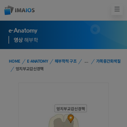
e-Anatomy
영상
해부학
HOME
E-ANATOMY
해부학적 구조
...
가쪽중간회색질
엉치부교감신경핵