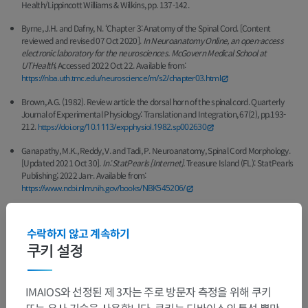
Health/Lippincott Williams & Wilkins, pp. 137-142.
Byrne, J.H. and Dafny, N. ‘Chapter 3: Anatomy of the Spinal Cord. [Content
reviewed and revised 07 Oct 2020].
In Neuroanatomy Online, an open-access
electronic laboratory for the neurosciences. McGovern Medical School at
UTHealth
; Accessed 2022 Oct 22. Available from:
https://nba.uth.tmc.edu/neuroscience/m/s2/chapter03.html
Brown, A.G. (1982). Review article the dorsal horn of the spinal cord. Quarterly
Journal of Experimental Physiology: Translation and Integration, 67(2), pp.193-
212.
https://doi.org/10.1113/expphysiol.1982.sp002630
Ganapathy, M.K., Reddy, V. and Tadi, P. Neuroanatomy, Spinal Cord Morphology.
[Updated 2021 Oct 30].
In: StatPearls [Internet].
Treasure Island (FL): StatPearls
Publishing; 2022 Jan-. Available from:
https://www.ncbi.nlm.nih.gov/books/NBK545206/
수락하지 않고 계속하기
갤러리
쿠키 설정
IMAIOS와 선정된 제 3자는 주로 방문자 측정을 위해 쿠키
또는 유사 기술을 사용합니다. 쿠키는 디바이스의 특성 뿐만