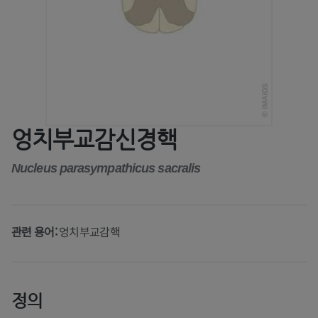
엉치부교감신경핵
Nucleus parasympathicus sacralis
관련 용어:
엉치부교감핵
정의