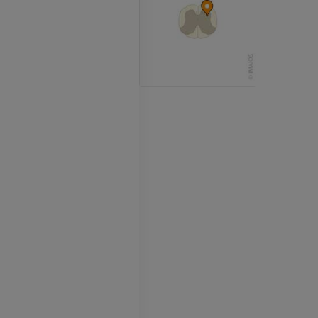
PREMIUM
IRM de la mano
IRM
IRM de la rodil
IRM
PREMIUM
PREMIUM
Radiografías del miembro
superior
Artrografía de 
Radiografía
Artrografía TC
PREMIUM
PREMIUM
Miembro superior
IRM del tobillo
Ilustraciones
IRM
PREMIUM
PREMIUM
Arteriografía de miembro
Antepié RM
superior
IRM
Angiografía
PREMIUM
GRATIS
ATC de la extr