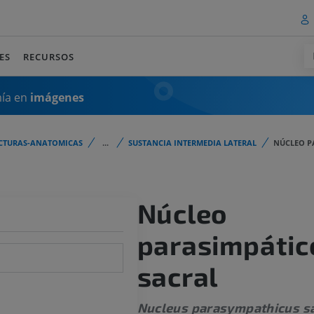
ES
RECURSOS
mía en
imágenes
CTURAS-ANATOMICAS
...
SUSTANCIA INTERMEDIA LATERAL
NÚCLEO P
Núcleo
parasimpátic
sacral
Nucleus parasympathicus sa