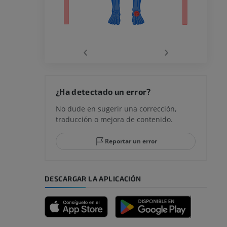
la
‹
›
rodilla
¿Ha detectado un error?
No dude en sugerir una corrección,
traducción o mejora de contenido.
 y retropié
Reportar un error
DESCARGAR LA APLICACIÓN
emidad