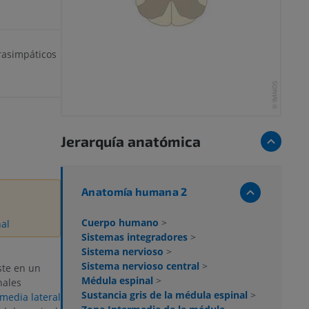
rasimpáticos
Jerarquía anatómica
Anatomía humana 2
Cuerpo humano
>
nal
Sistemas integradores
>
Sistema nervioso
>
Sistema nervioso central
>
ste en un
Médula espinal
>
nales
Sustancia gris de la médula espinal
>
media lateral