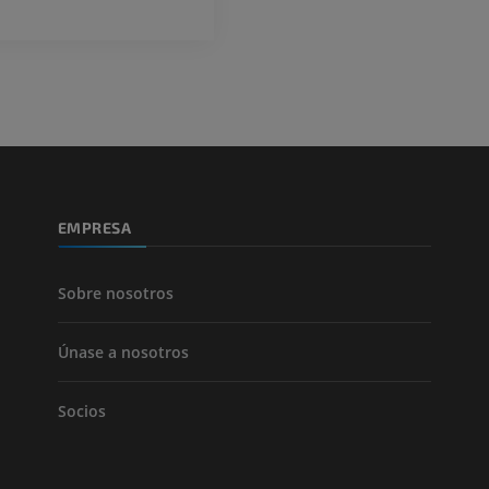
Visible Human Project
inferior
Fotografía
TAC
PREMIUM
PREMIUM
Pierna (arteria
TAC
GRATIS
Arteriografía 
EMPRESA
inferiores
Angiografía
GRATIS
Sobre nosotros
Únase a nosotros
Socios