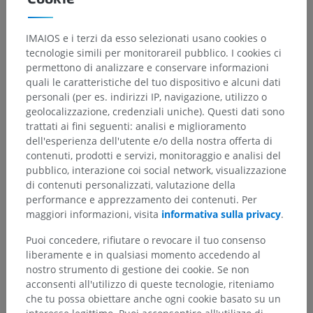
Galleria
IMAIOS e i terzi da esso selezionati usano cookies o
tecnologie simili per monitorareil pubblico. I cookies ci
permettono di analizzare e conservare informazioni
quali le caratteristiche del tuo dispositivo e alcuni dati
personali (per es. indirizzi IP, navigazione, utilizzo o
geolocalizzazione, credenziali uniche). Questi dati sono
trattati ai fini seguenti: analisi e miglioramento
dell'esperienza dell'utente e/o della nostra offerta di
contenuti, prodotti e servizi, monitoraggio e analisi del
pubblico, interazione coi social network, visualizzazione
di contenuti personalizzati, valutazione della
performance e apprezzamento dei contenuti. Per
maggiori informazioni, visita
informativa sulla privacy
.
Gerarchia anatomica
Puoi concedere, rifiutare o revocare il tuo consenso
liberamente e in qualsiasi momento accedendo al
nostro strumento di gestione dei cookie. Se non
Anatomia umana 2
acconsenti all'utilizzo di queste tecnologie, riteniamo
che tu possa obiettare anche ogni cookie basato su un
Corpo umano
>
Sistemi integrativi
>