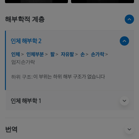
해부학적 계층
인체 해부학 2
인체
>
인체부분
>
팔
>
자유팔
>
손
>
손가락
>
엄지손가락
이 부위는 하위 해부 구조가 없습니다
하위 구조:
인체 해부학 1
번역