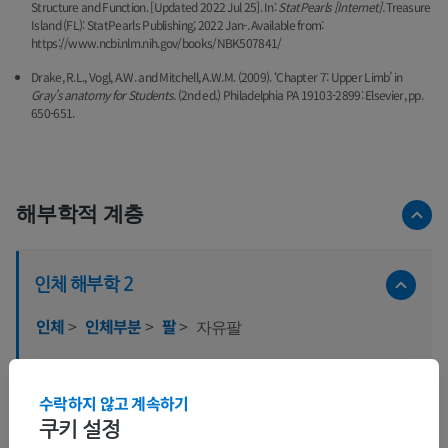
Structure and Function. [Updated 2022 Jul 25]. In:
StatPearls [Internet].
Treasure
Island (FL): StatPearls Publishing; 2022 Jan-. Available from:
https://www.ncbi.nlm.nih.gov/books/NBK507841/
Drake, R.L., Vogl, A.W. and Mitchell, A.W.M. (2009). ‘Chapter 7: Upper Limb’ in
Gray’s anatomy for Students.
(2nd ed.) Philadelphia PA 19103-2899: Elsevier, pp.
650-651.
해부학적 계층
인체 해부학 2
인체
>
인체부분
>
팔
>
자유팔
하위 구조:
위팔
수락하지 않고 계속하기
쿠키 설정
팔꿉