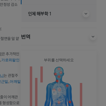
 안정성 감소
인체 해부학 1
:
번역
관절면을 덜 얕
막
은 추가적인
,
전신
가로위팔인
부위를 선택하세요
는 관절주
머니
,
모근밑
어깨밑
힘줄이 어깨관
촬영
를 형성함으로