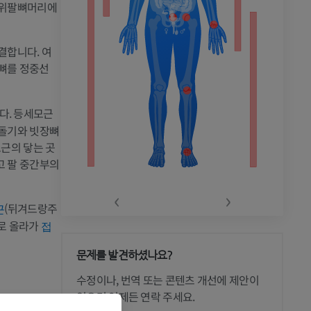
 위팔뼈머리에
결합니다. 여
깨뼈를 정중선
다. 등세모근
리돌기와 빗장뼈
근의 닿는 곳
고 팔 중간부의
‹
›
(뒤겨드랑주
근
으로 올라가
접
문제를 발견하셨나요?
 CT
수정이나, 번역 또는 콘텐츠 개선에 제안이
있으면 언제든 연락 주세요.
,
위가슴동맥
가