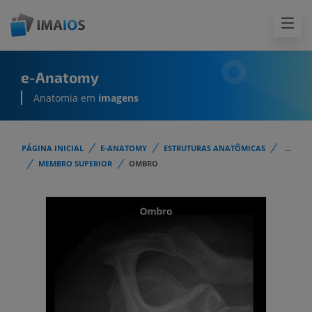
e-Anatomy
Anatomia em
imagens
PÁGINA INICIAL
E-ANATOMY
ESTRUTURAS ANATÔMICAS
...
MEMBRO SUPERIOR
OMBRO