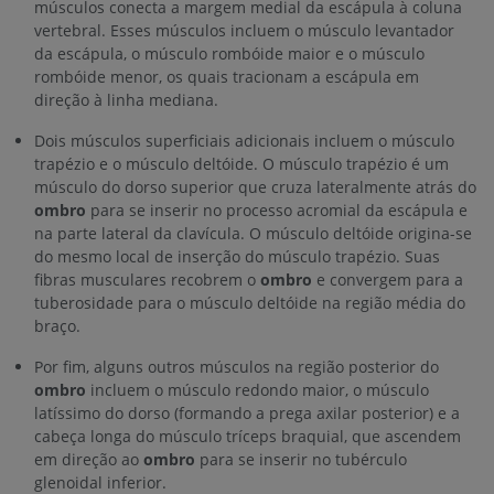
músculos conecta a margem medial da escápula à coluna
vertebral. Esses músculos incluem o músculo levantador
da escápula, o músculo rombóide maior e o músculo
rombóide menor, os quais tracionam a escápula em
direção à linha mediana.
Dois músculos superficiais adicionais incluem o músculo
trapézio e o músculo deltóide. O músculo trapézio é um
músculo do dorso superior que cruza lateralmente atrás do
ombro
para se inserir no processo acromial da escápula e
na parte lateral da clavícula. O músculo deltóide origina-se
do mesmo local de inserção do músculo trapézio. Suas
fibras musculares recobrem o
ombro
e convergem para a
tuberosidade para o músculo deltóide na região média do
braço.
Por fim, alguns outros músculos na região posterior do
ombro
incluem o músculo redondo maior, o músculo
latíssimo do dorso (formando a prega axilar posterior) e a
cabeça longa do músculo tríceps braquial, que ascendem
em direção ao
ombro
para se inserir no tubérculo
glenoidal inferior.