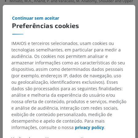
Miniato, M.A., Anand, P. and Varacallo, M. Anatomy, Shoulder and Upper
Limb, Shoulder. [Updated 2022 Jul 25]. In:
StatPearls [Internet].
Treasure
Island (FL): StatPearls Publishing; 2022 Jan-. Available from:
https://www.ncbi.nlm.nih.gov/books/NBK536933/
Continuar sem aceitar
Preferências cookies
Drake, R.L., Vogl, A.W. and Mitchell, A.W.M. (2009). ‘Chapter 7: Upper
Limb’ in
Gray’s anatomy for Students.
(2nd ed.) Philadelphia PA 19103-
2899: Elsevier, pp. 665-684.
IMAIOS e terceiros selecionados, usam cookies ou
tecnologias semelhantes, em particular para medir a
audiência. Os cookies nos permitem analisar e
Galeria
armazenar informações como as características do seu
dispositivo, assim como determinados dados pessoais
(por exemplo, endereços IP, dados de navegação, uso
ou geolocalização, identificadores exclusivos). Esses
dados são processados para as seguintes finalidades:
análise e melhoria da experiência do usuário e/ou
nossa oferta de conteúdo, produtos e serviços, medição
e análise de audiência, interação com redes sociais,
exibição de conteúdo personalizado, medição de
desempenho e apelo de conteúdo. Para mais
informações, consulte o nossa
privacy policy
.