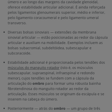
úmero e ao longo das margens da cavidade glenoidal,
oferece estabilidade articular adicional. É ainda reforçada
pelos ligamentos glenoumerais superior, médio e inferior,
pelo ligamento coracoumeral e pelo ligamento umeral
transverso.
Diversas bolsas sinoviais — extensões da membrana
sinovial articular — estão posicionadas ao redor da cápsula
articular e auxiliam na mobilidade. Exemplos incluem as
bolsas subacromial, subdeltóidea, subescapular e
subcoracoide.
Estabilidade adicional é proporcionada pelos tendões dos
músculos do manguito rotador
(isto é, os músculos
subescapular, supraespinal, infraespinal e redondo
menor), cujos tendões se fundem com a cápsula da
articulação do
ombro
para formar uma robusta bainha
fibrotendinosa do manguito rotador ao redor da
articulação. Esses músculos se originam da escápula e se
inserem na cabeça do úmero.
Posteriormente — atrás do
ombro
— um grupo de três