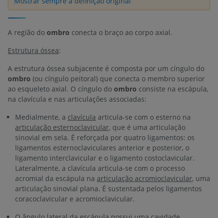
Mostrar sempre a definição original
A região do
ombro
conecta o braço ao corpo axial.
Estrutura óssea
:
A estrutura óssea subjacente é composta por um cíngulo do
ombro
(ou cíngulo peitoral) que conecta o membro superior
ao esqueleto axial. O cíngulo do
ombro
consiste na escápula,
na clavícula e nas articulações associadas:
Medialmente, a
clavícula
articula-se com o esterno na
articulação esternoclavicular
, que é uma articulação
sinovial em sela. É reforçada por quatro ligamentos: os
ligamentos esternoclaviculares anterior e posterior, o
ligamento interclavicular e o ligamento costoclavicular.
Lateralmente, a clavícula articula-se com o processo
acromial da escápula na
articulação acromioclavicular
, uma
articulação sinovial plana. É sustentada pelos ligamentos
coracoclavicular e acromioclavicular.
O ângulo lateral da
escápula
possui uma cavidade