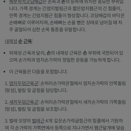
해부학적코담배갑
은 손목과
손
의 등쪽에 위치한 중요한 부위입
니다. 가쪽 경계는 긴엄지벌림근과 짧은엄지폄근의 긴 힘줄이,
안쪽 경계는 긴엄지폄근 힘줄이 형성합니다. 코담배갑의 바닥은
손배뼈로 이루어지며, 손배뼈는 손을 뻗은 상태로 넘어질 때 자
주 골절되어 심한 손목 통증을 유발합니다.
내재성
손
근육
:
외재성 근육과 달리,
손
의 내재성 근육은
손
부위에 국한되어 있
으며 손가락과 엄지손가락의 정밀한 운동을 가능하게 합니다.
이 근육들은 다음을 포함합니다:
1.
엄지두덩근육군
: 손허리손가락관절에서 엄지손가락의 안쪽돌림
(맞섬), 벌림 및 굽힘을 담당합니다.
2.
새끼두덩근육군
: 손허리손가락관절에서 새끼손가락의 가쪽돌림
(맞섬), 벌림 및 굽힘을 보조합니다.
3. 벌레 모양의
벌레근
4개: 깊은손가락굽힘근의 힘줄에서 기원하
여 각 손가락의 가쪽면에서 등쪽으로 지나가면서 폄근덮개에 닿습