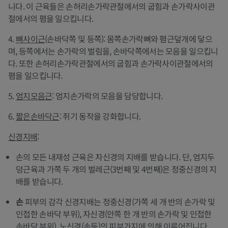
니다. 이 근육들은 손허리손가락관절에서의 굽힘과 손가락사이관
절에서의 폄을 일으킵니다.
4.
뼈사이근
(손바닥쪽 및 등쪽): 몸쪽손가락뼈와 폄근덮개에 닿으
며, 등쪽에서는 손가락의 벌림을, 손바닥쪽에서는 모음을 일으킵니
다. 또한 손허리손가락관절에서의 굽힘과 손가락사이관절에서의
폄을 일으킵니다.
5.
엄지모음근
: 엄지손가락의 모음을 담당합니다.
6.
짧은손바닥근
: 쥐기 동작을 강화합니다.
신경지배
:
손의 모든 내재성 근육은 자신경의 지배를 받습니다. 단, 엄지두
덩근육과 가쪽 두 개의 벌레근(3번째 및 4번째)은 정중신경의 지
배를 받습니다.
손
피부의 감각 신경지배는 정중신경(가쪽 세 개 반의 손가락 및
인접한 손바닥 부위), 자신경(안쪽 한 개 반의 손가락 및 인접한
손바닥 부위), 노신경(손등)의 피부가지에 의해 이루어집니다.