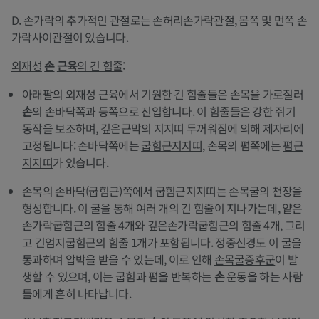
D. 손가락의 추가적인 관절로는
손허리손가락관절
, 몸쪽 및 먼쪽
손
가락사이관절
이 있습니다.
외재성
손
근육
의 긴 힘줄
:
아래팔의 외재성 근육에서 기원한 긴 힘줄들은 손목을 가로질러
손
의 손바닥쪽과 등쪽으로 진입합니다. 이 힘줄들은 강한 쥐기
동작을 보조하며, 깊은근막의 지지띠 두꺼워짐에 의해 제자리에
고정됩니다: 손바닥쪽에는
굽힘근지지띠
, 손목의 폄쪽에는
폄근
지지띠
가 있습니다.
손목의 손바닥(굽힘근)쪽에서 굽힘근지지띠는
손목굴
의 천장을
형성합니다. 이 굴을 통해 여러 개의 긴 힘줄이 지나가는데, 얕은
손가락굽힘근의 힘줄 4개와 깊은손가락굽힘근의 힘줄 4개, 그리
고 긴엄지굽힘근의 힘줄 1개가 포함됩니다. 정중신경도 이 굴을
통과하며 압박을 받을 수 있는데, 이로 인해
손목굴증후군
이 발
생할 수 있으며, 이는 굽힘과 폄을 반복하는
손
운동을 하는 사람
들에게 흔히 나타납니다.