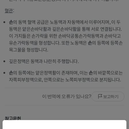
혈관
:
손
의 동맥 혈액 공급은 노동맥과 자동맥에서 이루어지며, 이 두
동맥은 얕은손바닥활과 깊은손바닥활을 통해 서로 연결됩니다.
이 가지들은 손가락을 위한 손바닥공통손가락동맥과 손바닥고
유손가락동맥을 형성합니다. 또한 노동맥은
손
의 등쪽에 등쪽손
목그물을 형성합니다.
깊은정맥은 동맥과 나란히 주행합니다.
손
의 등쪽에는 얕은정맥활이 존재하며, 이는
손
의 바깥쪽으로는
자쪽피부정맥으로, 안쪽으로는 노쪽피부정맥으로 분지됩니다.
이 번역에 오류가 있나요?
보고하기
참고문헌
Drake, R.L., Vogl, A.W. and Mitchell, A.W.M. (2009). ‘Chapter 7: Upper Limb’ in