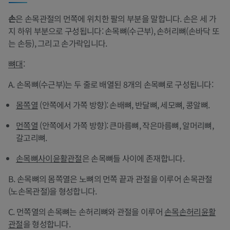
손
은 손목관절의 먼쪽에 위치한 팔의 부분을 말합니다. 손은 세 가
지 하위 부분으로 구성됩니다: 손목뼈(수근부), 손허리뼈(손바닥 또
는 손등), 그리고 손가락입니다.
뼈대
:
A. 손목뼈(수근부)는 두 줄로 배열된 8개의 손목뼈로 구성됩니다:
몸쪽열
(안쪽에서 가쪽 방향): 손배뼈, 반달뼈, 세모뼈, 콩알뼈.
먼쪽열
(안쪽에서 가쪽 방향): 큰마름뼈, 작은마름뼈, 알머리뼈,
갈고리뼈.
손목뼈사이윤활관절
은 손목뼈들 사이에 존재합니다.
B. 손목뼈의 몸쪽열은 노뼈의 먼쪽 끝과 관절을 이루어 손목관절
(노손목관절)을 형성합니다.
C. 먼쪽열의 손목뼈는 손허리뼈와 관절을 이루어
손목손허리윤활
관절
을 형성합니다.