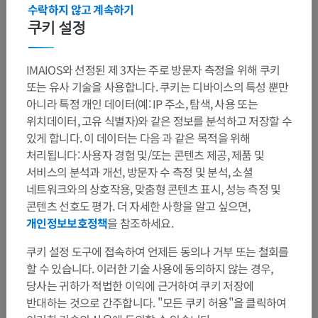
수락하지 않고 계속하기
Gray’s anatomy for Students.
(2nd ed.) Philadelphia PA 19103-2899: Elsevier, pp.
751-774.
쿠키 설정
Dawson-Amoah, K. and Varacallo, M. Anatomy, Shoulder and Upper Limb, Hand
Intrinsic Muscles. [Updated 2022 Jul 25]. In:
StatPearls [Internet].
Treasure Island
IMAIOS와 선정된 제 3자는 주로 방문자 측정을 위해 쿠키
(FL): StatPearls Publishing; 2022 Jan-. Available from:
또는 유사 기술을 사용합니다. 쿠키는 디바이스의 특성 뿐만
https://www.ncbi.nlm.nih.gov/books/NBK539810/
아니라 특정 개인 데이터(예: IP 주소, 탐색, 사용 또는
위치데이터, 고유 식별자)와 같은 정보를 분석하고 저장할 수
있게 합니다. 이 데이터는 다음 과 같은 목적을 위해
갤러리
처리됩니다: 사용자 경험 및/또는 콘텐츠 제공, 제품 및
서비스의 분석과 개선, 방문자 수 측정 및 분석, 소셜
네트워크와의 상호작용, 맞춤형 콘텐츠 표시, 성능 측정 및
콘텐츠 선호도 평가. 더 자세한 사항을 알고 싶으면,
개인정보보호정책
을 참조하세요.
쿠키 설정 도구에 접속하여 언제든 동의나 거부 또는 철회를
할 수 있습니다. 이러한 기술 사용에 동의하지 않는 경우,
당사는 귀하가 적법한 이익에 근거하여 쿠키 저장에
반대하는 것으로 간주합니다. "모든 쿠키 허용"을 클릭하여