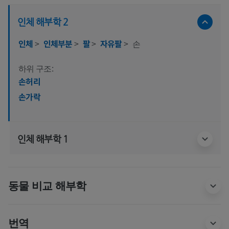
인체 해부학 2
인체
>
인체부분
>
팔
>
자유팔
>
손
하위 구조:
손허리
손가락
인체 해부학 1
동물 비교 해부학
번역