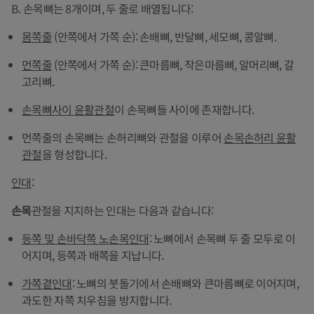
B. 손목뼈는 8개이며, 두 줄로 배열됩니다:
몸쪽줄
(안쪽에서 가쪽 순): 손배뼈, 반달뼈, 세모뼈, 콩알뼈.
먼쪽줄
(안쪽에서 가쪽 순): 큰마름뼈, 작은마름뼈, 알머리뼈, 갈
고리뼈.
손목뼈사이 윤활관절
이 손목뼈들 사이에 존재합니다.
먼쪽줄의 손목뼈는 손허리뼈와 관절을 이루어
손목손허리 윤활
관절
을 형성합니다.
인대
:
손목
관절을 지지하는 인대는 다음과 같습니다:
등쪽 및 손바닥쪽 노손목인대
: 노뼈에서 손목뼈 두 줄 모두로 이
어지며, 등쪽과 배쪽을 지납니다.
가쪽곁인대
: 노뼈의 붓돌기에서 손배뼈와 큰마름뼈로 이어지며,
과도한 자쪽 치우침을 방지합니다.