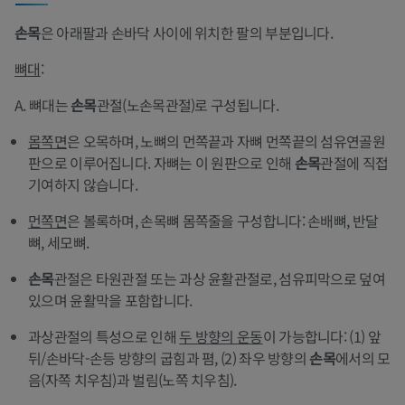
손목
은 아래팔과 손바닥 사이에 위치한 팔의 부분입니다.
뼈대
:
A. 뼈대는
손목
관절(노손목관절)로 구성됩니다.
몸쪽면
은 오목하며, 노뼈의 먼쪽끝과 자뼈 먼쪽끝의 섬유연골원
판으로 이루어집니다. 자뼈는 이 원판으로 인해
손목
관절에 직접
기여하지 않습니다.
먼쪽면
은 볼록하며, 손목뼈 몸쪽줄을 구성합니다: 손배뼈, 반달
뼈, 세모뼈.
손목
관절은 타원관절 또는 과상 윤활관절로, 섬유피막으로 덮여
있으며 윤활막을 포함합니다.
과상관절의 특성으로 인해
두 방향의 운동
이 가능합니다: (1) 앞
뒤/손바닥-손등 방향의 굽힘과 폄, (2) 좌우 방향의
손목
에서의 모
음(자쪽 치우침)과 벌림(노쪽 치우침).