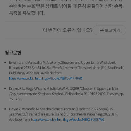
손배뼈는 손을 뻗은 상태로 넘어질 때 흔히 골절되어 심한
손목
통증을 유발합니다.
이 번역에 오류가 있나요?
보고하기
참고문헌
Erwin, J. and Varacallo, M. Anatomy, Shoulder and Upper Limb, Wrist Joint.
[Updated 2022 Sep 5]. In:
StatPearls [Internet].
Treasure Island (FL): StatPearls
Publishing; 2022 Jan-. Available from:
https://www.ncbi.nlm.nih.gov/books/NBK534779/
Drake, R.L., Vogl, A.W. and Mitchell, A.W.M. (2009). ‘Chapter 7: Upper Limb’ in
Gray’s anatomy for Students.
(2nd ed.) Philadelphia PA 19103-2899: Elsevier, pp.
751-758.
Hayat Z, Varacallo M. Scaphoid Wrist Fracture. [Updated 2022 Sep 4]. In:
StatPearls [Internet].
Treasure Island (FL): StatPearls Publishing; 2022 Jan-.
Available from:
https://www.ncbi.nlm.nih.gov/books/NBK536907/