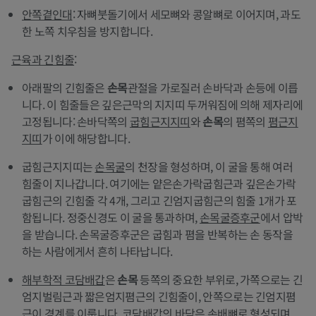
안쪽곁인대
: 자뼈붓돌기에서 세모뼈와 콩알뼈로 이어지며, 과도
한 노쪽 치우침을 방지합니다.
근육과 긴힘줄
:
아래팔의 긴힘줄은
손목
관절을 가로질러 손바닥과 손등에 이릅
니다. 이 힘줄들은 깊은근막의 지지띠 두꺼워짐에 의해 제자리에
고정됩니다: 손바닥쪽의
굽힘근지지띠
와
손목
의 폄쪽의
폄근지
지띠
가 이에 해당합니다.
굽힘근지지띠는
손목굴
의 천장을 형성하며, 이 굴을 통해 여러
힘줄이 지나갑니다. 여기에는 얕은손가락굽힘근과 깊은손가락
굽힘근의 긴힘줄 각 4개, 그리고 긴엄지굽힘근의 힘줄 1개가 포
함됩니다. 정중신경도 이 굴을 통과하며,
손목굴증후군
에서 압박
을 받습니다. 손목굴증후군은 굽힘과 폄을 반복하는 손 동작을
하는 사람에게서 흔히 나타납니다.
해부학적 코담배갑
은
손목
등쪽의 중요한 부위로, 가쪽으로는 긴
엄지벌림근과 짧은엄지폄근의 긴힘줄이, 안쪽으로는 긴엄지폄
근이 경계를 이룹니다. 코담배갑의 바닥은 손배뼈로 형성되며,