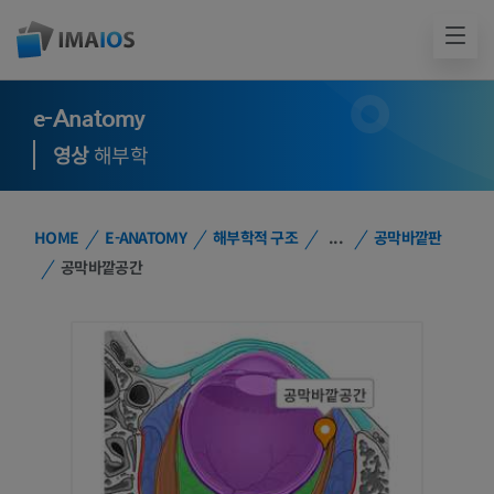
e-Anatomy
영상
해부학
HOME
E-ANATOMY
해부학적 구조
...
공막바깥판
공막바깥공간